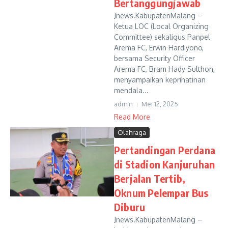
Bertanggungjawab
Jnews.KabupatenMalang –
Ketua LOC (Local Organizing
Committee) sekaligus Panpel
Arema FC, Erwin Hardiyono,
bersama Security Officer
Arema FC, Bram Hady Sulthon,
menyampaikan keprihatinan
mendala...
admin
Mei 12, 2025
Read More
Olahraga
Pertandingan Perdana
di Stadion Kanjuruhan
Berjalan Tertib,
Oknum Pelempar Bus
Diburu
Jnews.KabupatenMalang –