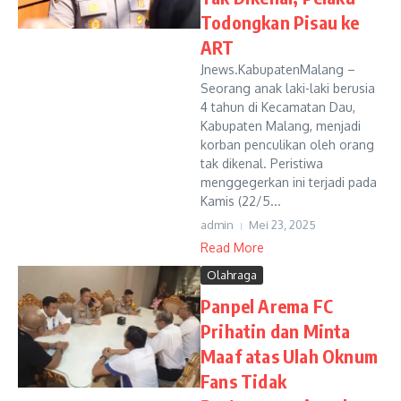
Todongkan Pisau ke
ART
Jnews.KabupatenMalang –
Seorang anak laki-laki berusia
4 tahun di Kecamatan Dau,
Kabupaten Malang, menjadi
korban penculikan oleh orang
tak dikenal. Peristiwa
menggegerkan ini terjadi pada
Kamis (22/5...
admin
Mei 23, 2025
Read More
Olahraga
Panpel Arema FC
Prihatin dan Minta
Maaf atas Ulah Oknum
Fans Tidak