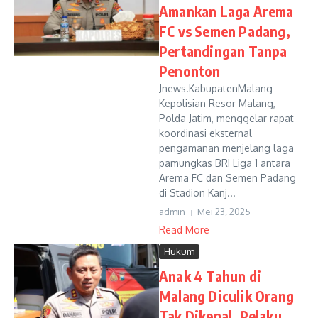
Amankan Laga Arema
FC vs Semen Padang,
Pertandingan Tanpa
Penonton
Jnews.KabupatenMalang –
Kepolisian Resor Malang,
Polda Jatim, menggelar rapat
koordinasi eksternal
pengamanan menjelang laga
pamungkas BRI Liga 1 antara
Arema FC dan Semen Padang
di Stadion Kanj...
admin
Mei 23, 2025
Read More
Hukum
Anak 4 Tahun di
Malang Diculik Orang
Tak Dikenal, Pelaku