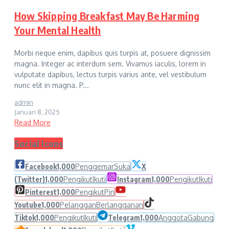
How Skipping Breakfast May Be Harming
Your Mental Health
Morbi neque enim, dapibus quis turpis at, posuere dignissim
magna. Integer ac interdum sem. Vivamus iaculis, lorem in
vulputate dapibus, lectus turpis varius ante, vel vestibulum
nunc elit in magna. P...
admin
Januari 8, 2025
Read More
Social Icons
Facebook
1,000
Penggemar
Suka
X
(Twitter)
1,000
Pengikut
Ikuti
Instagram
1,000
Pengikut
Ikuti
Pinterest
1,000
Pengikut
Pin
Youtube
1,000
Pelanggan
Berlangganan
Tiktok
1,000
Pengikut
Ikuti
Telegram
1,000
Anggota
Gabung