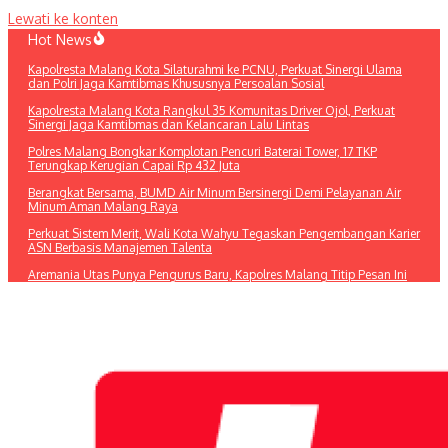
Lewati ke konten
Hot News
Kapolresta Malang Kota Silaturahmi ke PCNU, Perkuat Sinergi Ulama
dan Polri Jaga Kamtibmas Khususnya Persoalan Sosial
Kapolresta Malang Kota Rangkul 35 Komunitas Driver Ojol, Perkuat
Sinergi Jaga Kamtibmas dan Kelancaran Lalu Lintas
Polres Malang Bongkar Komplotan Pencuri Baterai Tower, 17 TKP
Terungkap Kerugian Capai Rp 432 Juta
Berangkat Bersama, BUMD Air Minum Bersinergi Demi Pelayanan Air
Minum Aman Malang Raya
Perkuat Sistem Merit, Wali Kota Wahyu Tegaskan Pengembangan Karier
ASN Berbasis Manajemen Talenta
Aremania Utas Punya Pengurus Baru, Kapolres Malang Titip Pesan Ini