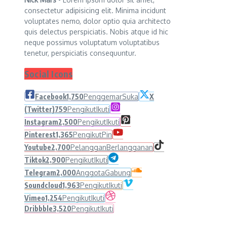
consectetur adipisicing elit. Minima incidunt
voluptates nemo, dolor optio quia architecto
quis delectus perspiciatis. Nobis atque id hic
neque possimus voluptatum voluptatibus
tenetur, perspiciatis consequuntur.
Social Icons
Facebook
1,750
Penggemar
Suka
X
(Twitter)
759
Pengikut
Ikuti
Instagram
2,500
Pengikut
Ikuti
Pinterest
1,365
Pengikut
Pin
Youtube
2,700
Pelanggan
Berlangganan
Tiktok
2,900
Pengikut
Ikuti
Telegram
2,000
Anggota
Gabung
Soundcloud
1,963
Pengikut
Ikuti
Vimeo
1,254
Pengikut
Ikuti
Dribbble
3,520
Pengikut
Ikuti