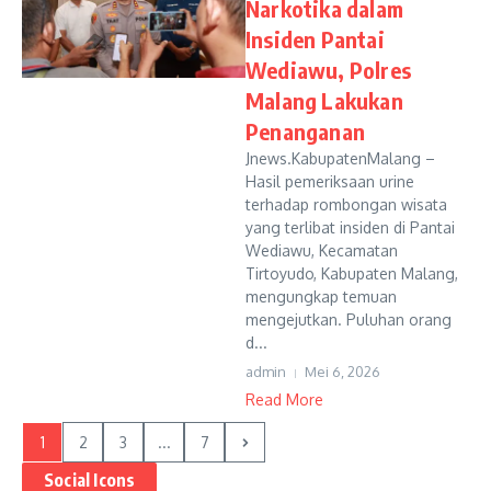
Narkotika dalam
Insiden Pantai
Wediawu, Polres
Malang Lakukan
Penanganan
Jnews.KabupatenMalang –
Hasil pemeriksaan urine
terhadap rombongan wisata
yang terlibat insiden di Pantai
Wediawu, Kecamatan
Tirtoyudo, Kabupaten Malang,
mengungkap temuan
mengejutkan. Puluhan orang
d...
admin
Mei 6, 2026
Read More
1
2
3
...
7
Social Icons