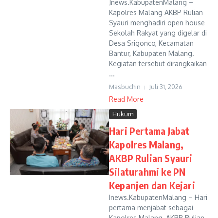
Jnews.KabupatenMalang –
Kapolres Malang AKBP Rulian
Syauri menghadiri open house
Sekolah Rakyat yang digelar di
Desa Srigonco, Kecamatan
Bantur, Kabupaten Malang.
Kegiatan tersebut dirangkaikan
...
Masbuchin
Juli 31, 2026
Read More
Hukum
Hari Pertama Jabat
Kapolres Malang,
AKBP Rulian Syauri
Silaturahmi ke PN
Kepanjen dan Kejari
Inews.KabupatenMalang – Hari
pertama menjabat sebagai
Kapolres Malang, AKBP Rulian