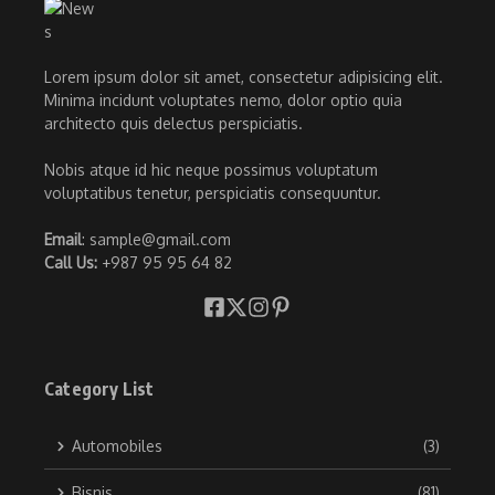
Lorem ipsum dolor sit amet, consectetur adipisicing elit.
Minima incidunt voluptates nemo, dolor optio quia
architecto quis delectus perspiciatis.
Nobis atque id hic neque possimus voluptatum
voluptatibus tenetur, perspiciatis consequuntur.
Email
: sample@gmail.com
Call Us:
+987 95 95 64 82
Category List
Automobiles
(3)
Bisnis
(81)