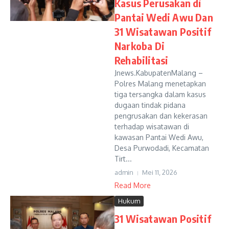
Kasus Perusakan di
Pantai Wedi Awu Dan
31 Wisatawan Positif
Narkoba Di
Rehabilitasi
Jnews.KabupatenMalang –
Polres Malang menetapkan
tiga tersangka dalam kasus
dugaan tindak pidana
pengrusakan dan kekerasan
terhadap wisatawan di
kawasan Pantai Wedi Awu,
Desa Purwodadi, Kecamatan
Tirt...
admin
Mei 11, 2026
Read More
Hukum
31 Wisatawan Positif