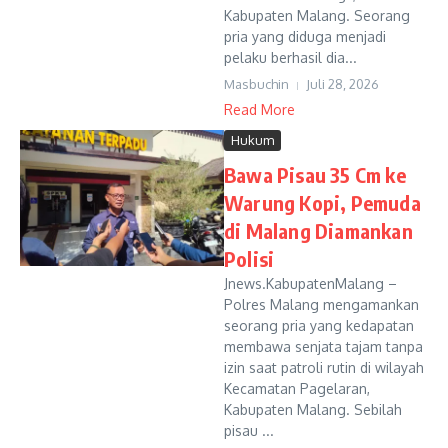
Kabupaten Malang. Seorang
pria yang diduga menjadi
pelaku berhasil dia...
Masbuchin
Juli 28, 2026
Read More
Hukum
Bawa Pisau 35 Cm ke
Warung Kopi, Pemuda
di Malang Diamankan
Polisi
Jnews.KabupatenMalang –
Polres Malang mengamankan
seorang pria yang kedapatan
membawa senjata tajam tanpa
izin saat patroli rutin di wilayah
Kecamatan Pagelaran,
Kabupaten Malang. Sebilah
pisau ...