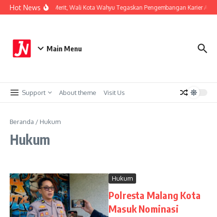
Lewati ke konten
Hot News
Perkuat Sistem Merit, Wali Kota Wahyu Tegaskan Pengembangan Karier ASN B
Main Menu
Support
About theme
Visit Us
Beranda
/
Hukum
Hukum
Hukum
Polresta Malang Kota
Masuk Nominasi