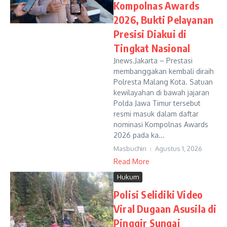
Kompolnas Awards
2026, Bukti Pelayanan
Presisi Diakui di
Tingkat Nasional
Jnews.Jakarta – Prestasi
membanggakan kembali diraih
Polresta Malang Kota. Satuan
kewilayahan di bawah jajaran
Polda Jawa Timur tersebut
resmi masuk dalam daftar
nominasi Kompolnas Awards
2026 pada ka...
Masbuchin
Agustus 1, 2026
Read More
Hukum
Polisi Selidiki Video
Viral Dugaan Asusila di
Pinggir Sungai