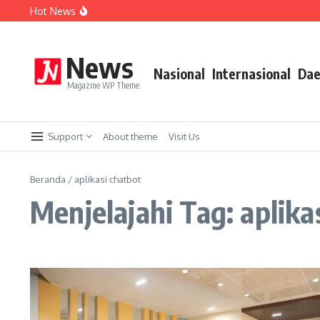
Lewati ke konten
Hot News
Berangkat Bersama, BUMD Air Minum Bersinergi Demi 
Perkuat Sistem Merit, Wali Kota Wahyu Tegaskan Penge
Aremania Utas Punya Pengurus Baru, Kapolres Malang Tit
News
Nasional
Internasional
Dae
Magazine WP Theme
Support
About theme
Visit Us
Beranda
/
aplikasi chatbot
Menjelajahi Tag: aplika