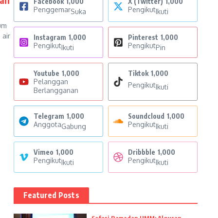
Facebook
1,000
X (Twitter)
1,000
Penggemar
Pengikut
Suka
Ikuti
um
 air
Instagram
1,000
Pinterest
1,000
Pengikut
Pengikut
Ikuti
Pin
Youtube
1,000
Tiktok
1,000
Pelanggan
Pengikut
Ikuti
Berlangganan
Telegram
1,000
Soundcloud
1,000
Anggota
Pengikut
Gabung
Ikuti
Vimeo
1,000
Dribbble
1,000
Pengikut
Pengikut
Ikuti
Ikuti
Featured Posts