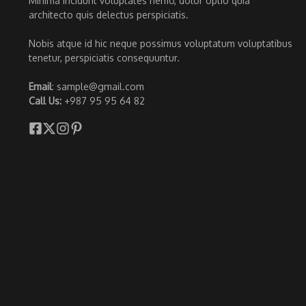
Minima incidunt voluptates nemo, dolor optio quia
architecto quis delectus perspiciatis.
Nobis atque id hic neque possimus voluptatum voluptatibus
tenetur, perspiciatis consequuntur.
Email
: sample@gmail.com
Call Us:
+987 95 95 64 82