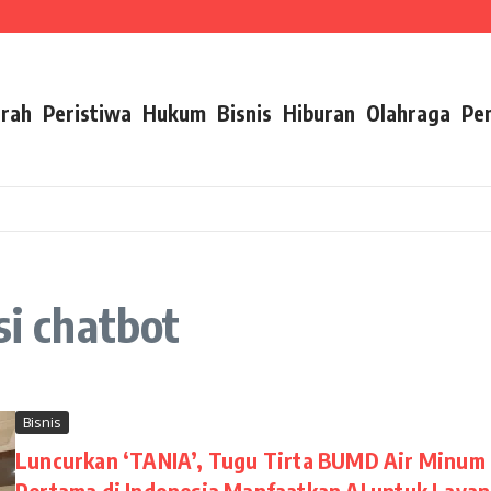
Pelayanan Air Minum Aman Malang Raya
mbangan Karier ASN Berbasis Manajemen Talenta
ip Pesan Ini
rah
Peristiwa
Hukum
Bisnis
Hiburan
Olahraga
Pe
si chatbot
Bisnis
Luncurkan ‘TANIA’, Tugu Tirta BUMD Air Minum
Pertama di Indonesia Manfaatkan AI untuk Laya