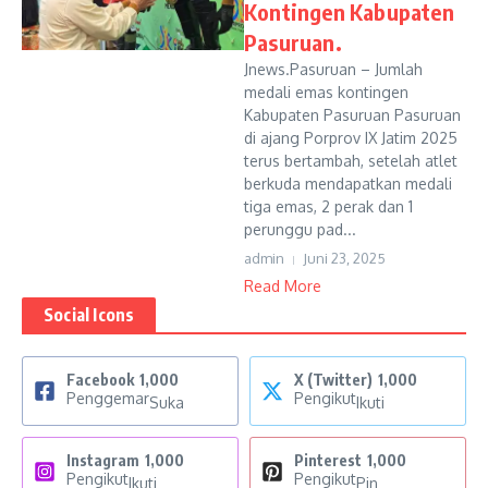
Kontingen Kabupaten
Pasuruan.
Jnews.Pasuruan – Jumlah
medali emas kontingen
Kabupaten Pasuruan Pasuruan
di ajang Porprov IX Jatim 2025
terus bertambah, setelah atlet
berkuda mendapatkan medali
tiga emas, 2 perak dan 1
perunggu pad...
admin
Juni 23, 2025
Read More
Social Icons
Facebook
1,000
X (Twitter)
1,000
Penggemar
Pengikut
Suka
Ikuti
Instagram
1,000
Pinterest
1,000
Pengikut
Pengikut
Ikuti
Pin