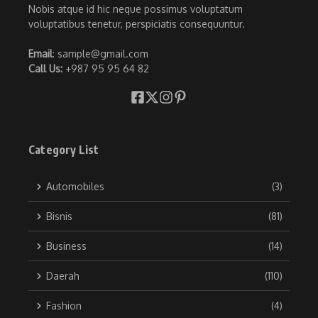
Nobis atque id hic neque possimus voluptatum
voluptatibus tenetur, perspiciatis consequuntur.
Email
: sample@gmail.com
Call Us:
+987 95 95 64 82
Category List
Automobiles
(3)
Bisnis
(81)
Business
(14)
Daerah
(110)
Fashion
(4)