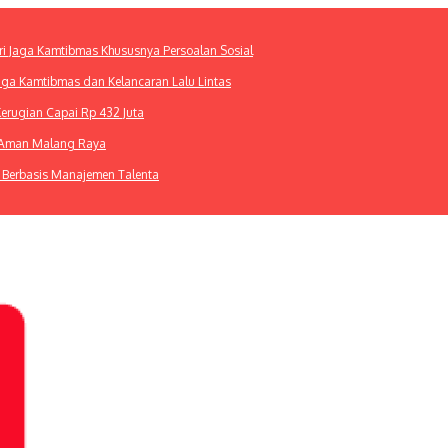
ri Jaga Kamtibmas Khususnya Persoalan Sosial
Jaga Kamtibmas dan Kelancaran Lalu Lintas
Kerugian Capai Rp 432 Juta
m Aman Malang Raya
 Berbasis Manajemen Talenta