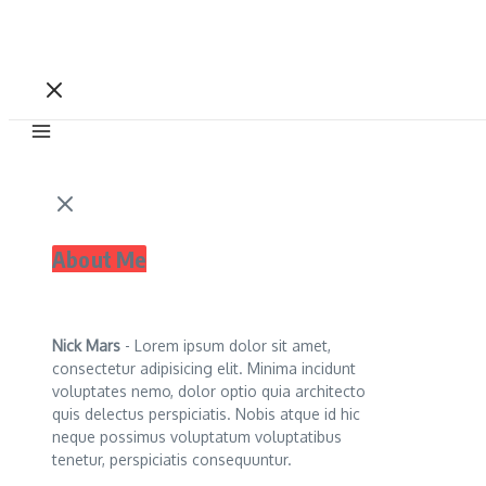
About Me
Nick Mars
- Lorem ipsum dolor sit amet,
consectetur adipisicing elit. Minima incidunt
voluptates nemo, dolor optio quia architecto
quis delectus perspiciatis. Nobis atque id hic
neque possimus voluptatum voluptatibus
tenetur, perspiciatis consequuntur.