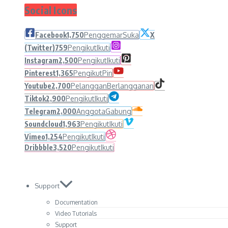
Social Icons
Facebook
1,750
Penggemar
Suka
X
(Twitter)
759
Pengikut
Ikuti
Instagram
2,500
Pengikut
Ikuti
Pinterest
1,365
Pengikut
Pin
Youtube
2,700
Pelanggan
Berlangganan
Tiktok
2,900
Pengikut
Ikuti
Telegram
2,000
Anggota
Gabung
Soundcloud
1,963
Pengikut
Ikuti
Vimeo
1,254
Pengikut
Ikuti
Dribbble
3,520
Pengikut
Ikuti
Support
Documentation
Video Tutorials
Support