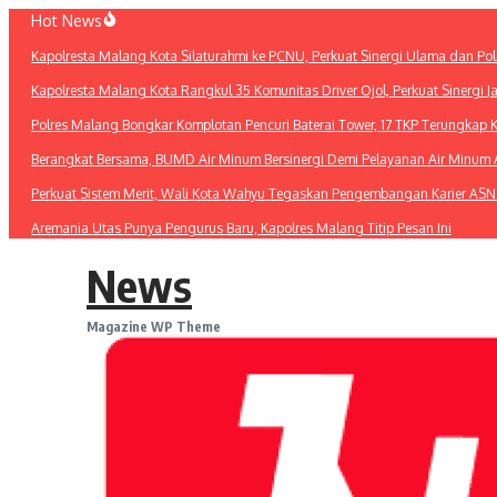
Lewati
Hot News
ke
Kapolresta Malang Kota Silaturahmi ke PCNU, Perkuat Sinergi Ulama dan Pol
konten
Kapolresta Malang Kota Rangkul 35 Komunitas Driver Ojol, Perkuat Sinergi 
Polres Malang Bongkar Komplotan Pencuri Baterai Tower, 17 TKP Terungkap 
Berangkat Bersama, BUMD Air Minum Bersinergi Demi Pelayanan Air Minu
Perkuat Sistem Merit, Wali Kota Wahyu Tegaskan Pengembangan Karier ASN
Aremania Utas Punya Pengurus Baru, Kapolres Malang Titip Pesan Ini
News
Magazine WP Theme