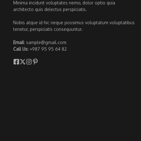
Minima incidunt voluptates nemo, dolor optio quia
architecto quis delectus perspiciatis.
Nobis atque id hic neque possimus voluptatum voluptatibus
tenetur, perspiciatis consequuntur.
Email
: sample@gmail.com
Call Us:
+987 95 95 64 82