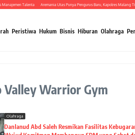
anajemen Talenta
Aremania Utas Punya Pengurus Baru, Kapolres Malang Titip P
rah
Peristiwa
Hukum
Bisnis
Hiburan
Olahraga
Pe
o Valley Warrior Gym
Olahraga
Danlanud Abd Saleh Resmikan Fasilitas Kebugara
Wujud Komitmen Membangun SDM yang Sehat d