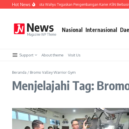
Lewati ke konten
Hot News
t Sistem Merit, Wali Kota Wahyu Tegaskan Pengembangan Karier ASN Berbasis M
News
Nasional
Internasional
Dae
Magazine WP Theme
Support
About theme
Visit Us
Beranda
/
Bromo Valley Warrior Gym
Menjelajahi Tag: Brom