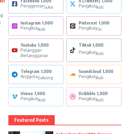
Facebook
1,000
X (Twitter)
1,000
Penggemar
Pengikut
Suka
Ikuti
NI
s
Instagram
1,000
Pinterest
1,000
Pengikut
Pengikut
Ikuti
Pin
Youtube
1,000
Tiktok
1,000
Pelanggan
Pengikut
Ikuti
Berlangganan
Telegram
1,000
Soundcloud
1,000
Anggota
Pengikut
Gabung
Ikuti
Vimeo
1,000
Dribbble
1,000
Pengikut
Pengikut
Ikuti
Ikuti
Featured Posts