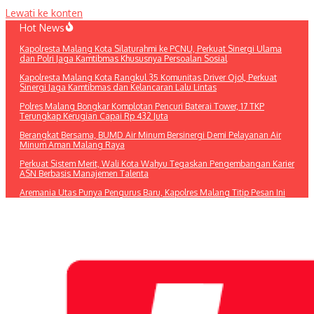
Lewati ke konten
Hot News
Kapolresta Malang Kota Silaturahmi ke PCNU, Perkuat Sinergi Ulama
dan Polri Jaga Kamtibmas Khususnya Persoalan Sosial
Kapolresta Malang Kota Rangkul 35 Komunitas Driver Ojol, Perkuat
Sinergi Jaga Kamtibmas dan Kelancaran Lalu Lintas
Polres Malang Bongkar Komplotan Pencuri Baterai Tower, 17 TKP
Terungkap Kerugian Capai Rp 432 Juta
Berangkat Bersama, BUMD Air Minum Bersinergi Demi Pelayanan Air
Minum Aman Malang Raya
Perkuat Sistem Merit, Wali Kota Wahyu Tegaskan Pengembangan Karier
ASN Berbasis Manajemen Talenta
Aremania Utas Punya Pengurus Baru, Kapolres Malang Titip Pesan Ini