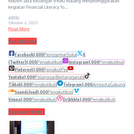
Industri Jasa Keuangan (FKIJK) Malang menyelenggarakan
kegiatan Financial Literacy fo...
admin
Oktober 6, 2025
Read More
Social Icons
Facebook
1,000
Penggemar
Suka
X
(Twitter)
1,000
Pengikut
Ikuti
Instagram
1,000
Pengikut
Ikuti
Pinterest
1,000
Pengikut
Pin
Youtube
1,000
Pelanggan
Berlangganan
Tiktok
1,000
Pengikut
Ikuti
Telegram
1,000
Anggota
Gabung
Soundcloud
1,000
Pengikut
Ikuti
Vimeo
1,000
Pengikut
Ikuti
Dribbble
1,000
Pengikut
Ikuti
Featured Posts