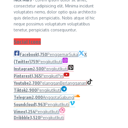
consectetur adipisicing elit. Minima incidunt
voluptates nemo, dolor optio quia architecto
quis delectus perspiciatis. Nobis atque id hic
neque possimus voluptatum voluptatibus
tenetur, perspiciatis consequuntur.
Social Icons
Facebook
1,750
Penggemar
Suka
X
(Twitter)
759
Pengikut
Ikuti
Instagram
2,500
Pengikut
Ikuti
Pinterest
1,365
Pengikut
Pin
Youtube
2,700
Pelanggan
Berlangganan
Tiktok
2,900
Pengikut
Ikuti
Telegram
2,000
Anggota
Gabung
Soundcloud
1,963
Pengikut
Ikuti
Vimeo
1,254
Pengikut
Ikuti
Dribbble
3,520
Pengikut
Ikuti