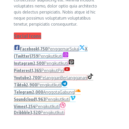
voluptates nemo, dolor optio quia architecto
quis delectus perspiciatis. Nobis atque id hic
neque possimus voluptatum voluptatibus
tenetur, perspiciatis consequuntur.
Social Icons
Facebook
1,750
Penggemar
Suka
X
(Twitter)
759
Pengikut
Ikuti
Instagram
2,500
Pengikut
Ikuti
Pinterest
1,365
Pengikut
Pin
Youtube
2,700
Pelanggan
Berlangganan
Tiktok
2,900
Pengikut
Ikuti
Telegram
2,000
Anggota
Gabung
Soundcloud
1,963
Pengikut
Ikuti
Vimeo
1,254
Pengikut
Ikuti
Dribbble
3,520
Pengikut
Ikuti