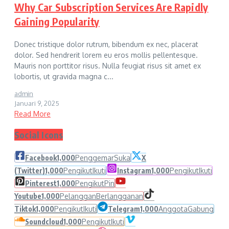
Why Car Subscription Services Are Rapidly
Gaining Popularity
Donec tristique dolor rutrum, bibendum ex nec, placerat
dolor. Sed hendrerit lorem eu eros mollis pellentesque.
Mauris non porttitor risus. Nulla feugiat risus sit amet ex
lobortis, ut gravida magna c...
admin
Januari 9, 2025
Read More
Social Icons
Facebook
1,000
Penggemar
Suka
X
(Twitter)
1,000
Pengikut
Ikuti
Instagram
1,000
Pengikut
Ikuti
Pinterest
1,000
Pengikut
Pin
Youtube
1,000
Pelanggan
Berlangganan
Tiktok
1,000
Pengikut
Ikuti
Telegram
1,000
Anggota
Gabung
Soundcloud
1,000
Pengikut
Ikuti