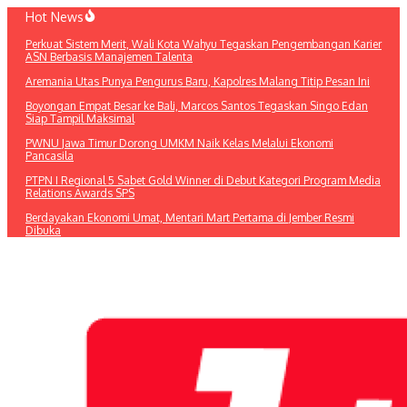
Lewati
Hot News
ke
Perkuat Sistem Merit, Wali Kota Wahyu Tegaskan Pengembangan Karier
konten
ASN Berbasis Manajemen Talenta
Aremania Utas Punya Pengurus Baru, Kapolres Malang Titip Pesan Ini
Boyongan Empat Besar ke Bali, Marcos Santos Tegaskan Singo Edan
Siap Tampil Maksimal
PWNU Jawa Timur Dorong UMKM Naik Kelas Melalui Ekonomi
Pancasila
PTPN I Regional 5 Sabet Gold Winner di Debut Kategori Program Media
Relations Awards SPS
Berdayakan Ekonomi Umat, Mentari Mart Pertama di Jember Resmi
Dibuka