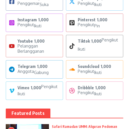
Penggemar
Pengikut
Suka
Ikuti
Instagram
1,000
Pinterest
1,000
Pengikut
Pengikut
Ikuti
Pin
Pengikut
Youtube
1,000
Tiktok
1,000
Pelanggan
Ikuti
Berlangganan
Telegram
1,000
Soundcloud
1,000
Anggota
Pengikut
Gabung
Ikuti
Pengikut
Vimeo
1,000
Dribbble
1,000
Pengikut
Ikuti
Ikuti
Featured Posts
Safari Ramadan UMM: Alquran Pedoman