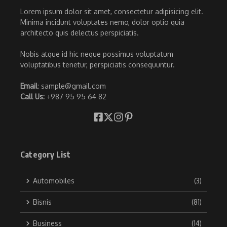
Lorem ipsum dolor sit amet, consectetur adipisicing elit.
Minima incidunt voluptates nemo, dolor optio quia
architecto quis delectus perspiciatis.
Nobis atque id hic neque possimus voluptatum
voluptatibus tenetur, perspiciatis consequuntur.
Email
: sample@gmail.com
Call Us:
+987 95 95 64 82
Category List
Automobiles
(3)
Bisnis
(81)
Business
(14)