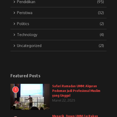
Pendidikan
(95)
Peristiwa
(32)
Politics
(2)
Technology
(4)
Uncategorized
(21)
Featured Posts
Safari Ramadan UMM: Alquran
1
Pedoman Jadi Profesional Muslim
yang Unggul
Maret 22, 2025
Menarik, Dosen UMM Ceritakan