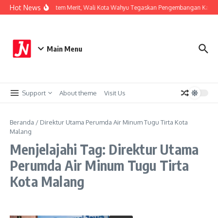
Lewati ke konten
Hot News
Perkuat Sistem Merit, Wali Kota Wahyu Tegaskan Pengembangan Karier
Main Menu
Support
About theme
Visit Us
Beranda
/
Direktur Utama Perumda Air Minum Tugu Tirta Kota
Malang
Menjelajahi Tag: Direktur Utama
Perumda Air Minum Tugu Tirta
Kota Malang