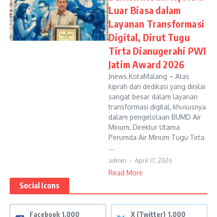
Luar Biasa dalam
Layanan Transformasi
Digital, Dirut Tugu
Tirta Dianugerahi PWI
Jatim Award 2026
Jnews.KotaMalang – Atas
kiprah dan dedikasi yang dinilai
sangat besar dalam layanan
transformasi digital, khususnya
dalam pengelolaan BUMD Air
Minum, Direktur Utama
Perumda Air Minum Tugu Tirta
...
admin
April 17, 2026
Read More
Social Icons
Facebook
1,000
X (Twitter)
1,000