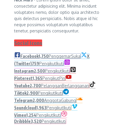
consectetur adipisicing elit. Minima incidunt
voluptates nemo, dolor optio quia architecto
quis delectus perspiciatis. Nobis atque id hic
neque possimus voluptatum voluptatibus
tenetur, perspiciatis consequuntur.
Social Icons
Facebook
1,750
Penggemar
Suka
X
(Twitter)
759
Pengikut
Ikuti
Instagram
2,500
Pengikut
Ikuti
Pinterest
1,365
Pengikut
Pin
Youtube
2,700
Pelanggan
Berlangganan
Tiktok
2,900
Pengikut
Ikuti
Telegram
2,000
Anggota
Gabung
Soundcloud
1,963
Pengikut
Ikuti
Vimeo
1,254
Pengikut
Ikuti
Dribbble
3,520
Pengikut
Ikuti