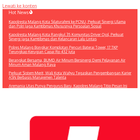
Lewati ke konten
Hot News
Kapolresta Malang Kota Silaturahmi ke PCNU, Perkuat Sinergi Ulama
dan Polri Jaga Kamtibmas Khususnya Persoalan Sosial
Kapolresta Malang Kota Rangkul 35 Komunitas Driver Ojol, Perkuat
Sinergi Jaga Kamtibmas dan Kelancaran Lalu Lintas
Polres Malang Bongkar Komplotan Pencuri Baterai Tower, 17 TKP
Terungkap Kerugian Capai Rp 432 Juta
Berangkat Bersama, BUMD Air Minum Bersinergi Demi Pelayanan Air
Minum Aman Malang Raya
Perkuat Sistem Merit, Wali Kota Wahyu Tegaskan Pengembangan Karier
ASN Berbasis Manajemen Talenta
Aremania Utas Punya Pengurus Baru, Kapolres Malang Titip Pesan Ini