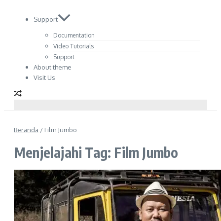
Support
Documentation
Video Tutorials
Support
About theme
Visit Us
Beranda
/
Film Jumbo
Menjelajahi Tag: Film Jumbo