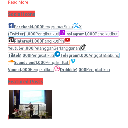
Read More
Social Icons
Facebook
1,000
Penggemar
Suka
X
(Twitter)
1,000
Pengikut
Ikuti
Instagram
1,000
Pengikut
Ikuti
Pinterest
1,000
Pengikut
Pin
Youtube
1,000
Pelanggan
Berlangganan
Tiktok
1,000
Pengikut
Ikuti
Telegram
1,000
Anggota
Gabung
Soundcloud
1,000
Pengikut
Ikuti
Vimeo
1,000
Pengikut
Ikuti
Dribbble
1,000
Pengikut
Ikuti
Featured Posts
1