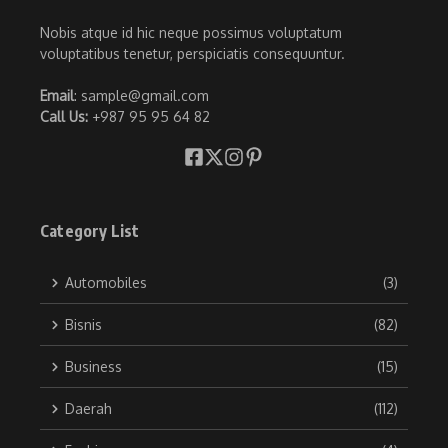
Nobis atque id hic neque possimus voluptatum
voluptatibus tenetur, perspiciatis consequuntur.
Email
: sample@gmail.com
Call Us:
+987 95 95 64 82
Category List
Automobiles
(3)
Bisnis
(82)
Business
(15)
Daerah
(112)