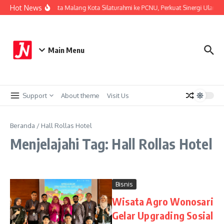
Lewati ke konten
Hot News
Kapolresta Malang Kota Silaturahmi ke PCNU, Perkuat Sinergi Ulama 
Main Menu
Support
About theme
Visit Us
Beranda
/
Hall Rollas Hotel
Menjelajahi Tag: Hall Rollas Hotel
Bisnis
Wisata Agro Wonosari
Gelar Upgrading Sosial