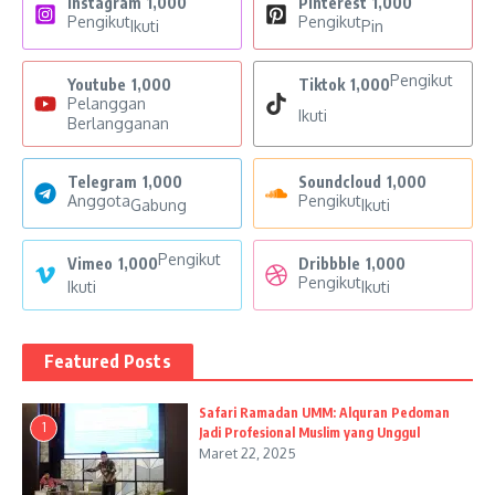
Instagram
1,000
Pinterest
1,000
Pengikut
Pengikut
Ikuti
Pin
Pengikut
Youtube
1,000
Tiktok
1,000
Pelanggan
Ikuti
Berlangganan
Telegram
1,000
Soundcloud
1,000
Anggota
Pengikut
Gabung
Ikuti
Pengikut
Vimeo
1,000
Dribbble
1,000
Pengikut
Ikuti
Ikuti
Featured Posts
Safari Ramadan UMM: Alquran Pedoman
1
Jadi Profesional Muslim yang Unggul
Maret 22, 2025