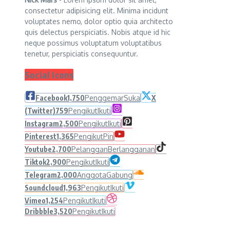
consectetur adipisicing elit. Minima incidunt
voluptates nemo, dolor optio quia architecto
quis delectus perspiciatis. Nobis atque id hic
neque possimus voluptatum voluptatibus
tenetur, perspiciatis consequuntur.
Social Icons
Facebook
1,750
Penggemar
Suka
X
(Twitter)
759
Pengikut
Ikuti
Instagram
2,500
Pengikut
Ikuti
Pinterest
1,365
Pengikut
Pin
Youtube
2,700
Pelanggan
Berlangganan
Tiktok
2,900
Pengikut
Ikuti
Telegram
2,000
Anggota
Gabung
Soundcloud
1,963
Pengikut
Ikuti
Vimeo
1,254
Pengikut
Ikuti
Dribbble
3,520
Pengikut
Ikuti