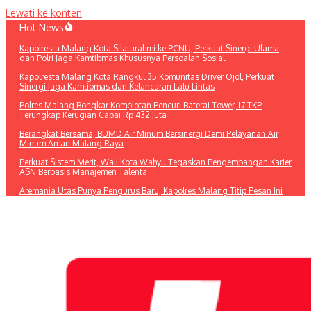
Lewati ke konten
Hot News
Kapolresta Malang Kota Silaturahmi ke PCNU, Perkuat Sinergi Ulama
dan Polri Jaga Kamtibmas Khususnya Persoalan Sosial
Kapolresta Malang Kota Rangkul 35 Komunitas Driver Ojol, Perkuat
Sinergi Jaga Kamtibmas dan Kelancaran Lalu Lintas
Polres Malang Bongkar Komplotan Pencuri Baterai Tower, 17 TKP
Terungkap Kerugian Capai Rp 432 Juta
Berangkat Bersama, BUMD Air Minum Bersinergi Demi Pelayanan Air
Minum Aman Malang Raya
Perkuat Sistem Merit, Wali Kota Wahyu Tegaskan Pengembangan Karier
ASN Berbasis Manajemen Talenta
Aremania Utas Punya Pengurus Baru, Kapolres Malang Titip Pesan Ini