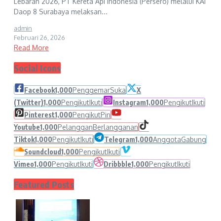
Lebaran 2026, PT Kereta Api Indonesia (Persero) melalui KAI
Daop 8 Surabaya melaksan...
admin
Februari 26, 2026
Read More
Social Icons
Facebook
1,000
Penggemar
Suka
X
(Twitter)
1,000
Pengikut
Ikuti
Instagram
1,000
Pengikut
Ikuti
Pinterest
1,000
Pengikut
Pin
Youtube
1,000
Pelanggan
Berlangganan
Tiktok
1,000
Pengikut
Ikuti
Telegram
1,000
Anggota
Gabung
Soundcloud
1,000
Pengikut
Ikuti
Vimeo
1,000
Pengikut
Ikuti
Dribbble
1,000
Pengikut
Ikuti
Featured Posts