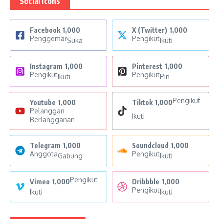
Social Icons
Facebook
1,000
X (Twitter)
1,000
Penggemar
Pengikut
Suka
Ikuti
Instagram
1,000
Pinterest
1,000
Pengikut
Pengikut
Ikuti
Pin
Pengikut
Youtube
1,000
Tiktok
1,000
Pelanggan
Ikuti
Berlangganan
Telegram
1,000
Soundcloud
1,000
Anggota
Pengikut
Gabung
Ikuti
Pengikut
Vimeo
1,000
Dribbble
1,000
Pengikut
Ikuti
Ikuti