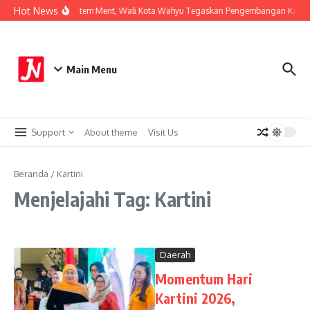
Lewati ke konten
Hot News
Perkuat Sistem Merit, Wali Kota Wahyu Tegaskan Pengembangan Karier
Main Menu
Support
About theme
Visit Us
Beranda
/
Kartini
Menjelajahi Tag: Kartini
Daerah
Momentum Hari
Kartini 2026,