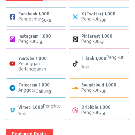
Facebook
1,000
X (Twitter)
1,000
Penggemar
Pengikut
Suka
Ikuti
Instagram
1,000
Pinterest
1,000
Pengikut
Pengikut
Ikuti
Pin
Pengikut
Youtube
1,000
Tiktok
1,000
Pelanggan
Ikuti
Berlangganan
Telegram
1,000
Soundcloud
1,000
Anggota
Pengikut
Gabung
Ikuti
Pengikut
Vimeo
1,000
Dribbble
1,000
Pengikut
Ikuti
Ikuti
Featured Posts