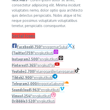
consectetur adipisicing elit. Minima incidunt
voluptates nemo, dolor optio quia architecto
quis delectus perspiciatis. Nobis atque id hic
neque possimus voluptatum voluptatibus
tenetur, perspiciatis consequuntur.
Social Icons
Facebook
1,750
Penggemar
Suka
X
(Twitter)
759
Pengikut
Ikuti
Instagram
2,500
Pengikut
Ikuti
Pinterest
1,365
Pengikut
Pin
Youtube
2,700
Pelanggan
Berlangganan
Tiktok
2,900
Pengikut
Ikuti
Telegram
2,000
Anggota
Gabung
Soundcloud
1,963
Pengikut
Ikuti
Vimeo
1,254
Pengikut
Ikuti
Dribbble
3,520
Pengikut
Ikuti