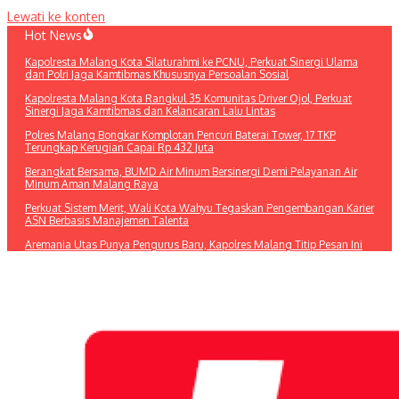
Lewati ke konten
Hot News
Kapolresta Malang Kota Silaturahmi ke PCNU, Perkuat Sinergi Ulama
dan Polri Jaga Kamtibmas Khususnya Persoalan Sosial
Kapolresta Malang Kota Rangkul 35 Komunitas Driver Ojol, Perkuat
Sinergi Jaga Kamtibmas dan Kelancaran Lalu Lintas
Polres Malang Bongkar Komplotan Pencuri Baterai Tower, 17 TKP
Terungkap Kerugian Capai Rp 432 Juta
Berangkat Bersama, BUMD Air Minum Bersinergi Demi Pelayanan Air
Minum Aman Malang Raya
Perkuat Sistem Merit, Wali Kota Wahyu Tegaskan Pengembangan Karier
ASN Berbasis Manajemen Talenta
Aremania Utas Punya Pengurus Baru, Kapolres Malang Titip Pesan Ini