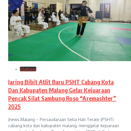
Olahraga
Jaring Bibit Atlit Baru PSHT Cabang Kota
Dan Kabupaten Malang Gelar Kejuaraan
Pencak Silat Sambung Roso “Aremashter”
2025
Jnews.Malang – Persaudaraan Setia Hati Terate (PSHT)
cabang kota dan kabupaten malang, menggelar kejuaraan