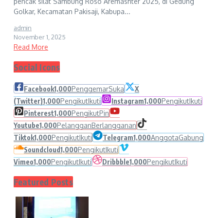
pencak silat Sambung Roso Aremashter 2025, di Gedung
Golkar, Kecamatan Pakisaji, Kabupa...
admin
November 1, 2025
Read More
Social Icons
Facebook
1,000
Penggemar
Suka
X
(Twitter)
1,000
Pengikut
Ikuti
Instagram
1,000
Pengikut
Ikuti
Pinterest
1,000
Pengikut
Pin
Youtube
1,000
Pelanggan
Berlangganan
Tiktok
1,000
Pengikut
Ikuti
Telegram
1,000
Anggota
Gabung
Soundcloud
1,000
Pengikut
Ikuti
Vimeo
1,000
Pengikut
Ikuti
Dribbble
1,000
Pengikut
Ikuti
Featured Posts