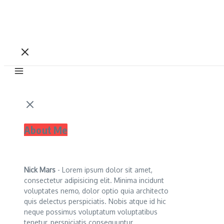
About Me
Nick Mars
- Lorem ipsum dolor sit amet,
consectetur adipisicing elit. Minima incidunt
voluptates nemo, dolor optio quia architecto
quis delectus perspiciatis. Nobis atque id hic
neque possimus voluptatum voluptatibus
tenetur, perspiciatis consequuntur.