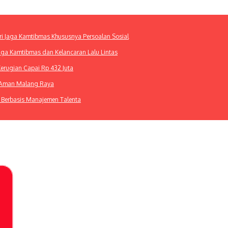
ri Jaga Kamtibmas Khususnya Persoalan Sosial
Jaga Kamtibmas dan Kelancaran Lalu Lintas
Kerugian Capai Rp 432 Juta
m Aman Malang Raya
 Berbasis Manajemen Talenta