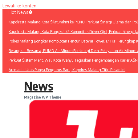
Lewati ke konten
Hot News
Kapolresta Malang Kota Silaturahmi ke PCNU, Perkuat Sinergi Ulama dan Pol
Kapolresta Malang Kota Rangkul 35 Komunitas Driver Ojol, Perkuat Sinergi 
Polres Malang Bongkar Komplotan Pencuri Baterai Tower, 17 TKP Terungkap 
Berangkat Bersama, BUMD Air Minum Bersinergi Demi Pelayanan Air Minu
Perkuat Sistem Merit, Wali Kota Wahyu Tegaskan Pengembangan Karier ASN
Aremania Utas Punya Pengurus Baru, Kapolres Malang Titip Pesan Ini
News
Magazine WP Theme