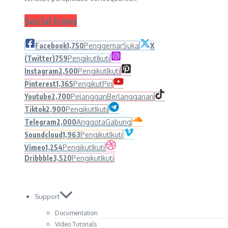
Social Icons
Facebook
1,750
Penggemar
Suka
X
(Twitter)
759
Pengikut
Ikuti
Instagram
2,500
Pengikut
Ikuti
Pinterest
1,365
Pengikut
Pin
Youtube
2,700
Pelanggan
Berlangganan
Tiktok
2,900
Pengikut
Ikuti
Telegram
2,000
Anggota
Gabung
Soundcloud
1,963
Pengikut
Ikuti
Vimeo
1,254
Pengikut
Ikuti
Dribbble
3,520
Pengikut
Ikuti
Support
Documentation
Video Tutorials