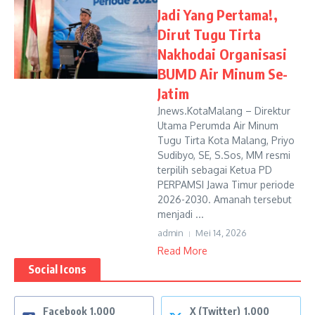
Jadi Yang Pertama!,
Dirut Tugu Tirta
Nakhodai Organisasi
BUMD Air Minum Se-
Jatim
Jnews.KotaMalang – Direktur
Utama Perumda Air Minum
Tugu Tirta Kota Malang, Priyo
Sudibyo, SE, S.Sos, MM resmi
terpilih sebagai Ketua PD
PERPAMSI Jawa Timur periode
2026-2030. Amanah tersebut
menjadi ...
admin
Mei 14, 2026
Read More
Social Icons
Facebook
1,000
X (Twitter)
1,000