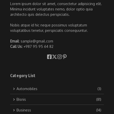
Lorem ipsum dolor sit amet, consectetur adipisicing elit.
Minima incidunt voluptates nemo, dolor optio quia
architecto quis delectus perspiciatis.
Nobis atque id hic neque possimus voluptatum
voluptatibus tenetur, perspiciatis consequuntur.
Email
: sample@gmail.com
Call Us:
+987 95 95 64 82
Category List
Automobiles
(3)
Bisnis
(81)
Business
(14)