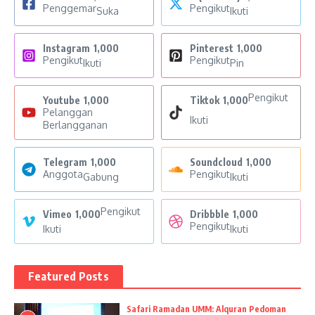
Penggemar
Pengikut
Suka
Ikuti
Instagram
1,000
Pinterest
1,000
Pengikut
Pengikut
Ikuti
Pin
Pengikut
Youtube
1,000
Tiktok
1,000
Pelanggan
Ikuti
Berlangganan
Telegram
1,000
Soundcloud
1,000
Anggota
Pengikut
Gabung
Ikuti
Pengikut
Vimeo
1,000
Dribbble
1,000
Pengikut
Ikuti
Ikuti
Featured Posts
Safari Ramadan UMM: Alquran Pedoman