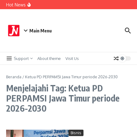
Lewati ke konten
PWNU Jawa Timur Dorong UMKM Naik Kelas Melalui
Hot News
Ekonomi Pancasila
PTPN I Regional 5 Sabet Gold Winner di Debut Kategori
Program Media Relations Awards SPS
Berdayakan Ekonomi Umat, Mentari Mart Pertama di
Jember Resmi Dibuka
Main Menu
Support
About theme
Visit Us
Beranda
/
Ketua PD PERPAMSI Jawa Timur periode 2026-2030
Menjelajahi Tag: Ketua PD
PERPAMSI Jawa Timur periode
2026-2030
Bisnis