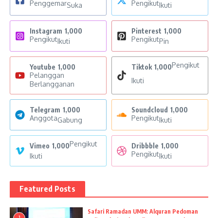
Penggemar
Pengikut
Suka
Ikuti
Instagram
1,000
Pinterest
1,000
Pengikut
Pengikut
Ikuti
Pin
Pengikut
Youtube
1,000
Tiktok
1,000
Pelanggan
Ikuti
Berlangganan
Telegram
1,000
Soundcloud
1,000
Anggota
Pengikut
Gabung
Ikuti
Pengikut
Vimeo
1,000
Dribbble
1,000
Pengikut
Ikuti
Ikuti
Featured Posts
Safari Ramadan UMM: Alquran Pedoman
1