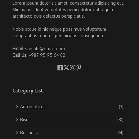
Lorem ipsum dolor sit amet, consectetur adipisicing elit.
Minima incidunt voluptates nemo, dolor optio quia
architecto quis delectus perspiciatis.
Nobis atque id hic neque possimus voluptatum
voluptatibus tenetur, perspiciatis consequuntur.
Email
: sample@gmail.com
Call Us:
+987 95 95 64 82
Category List
Automobiles
(3)
Bisnis
(81)
Business
(14)