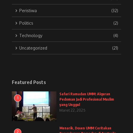
Peristiwa
(32)
Politics
(2)
Technology
(4)
Uncategorized
(21)
Featured Posts
Safari Ramadan UMM: Alquran
1
Pedoman Jadi Profesional Muslim
yang Unggul
Maret 22, 2025
Menarik, Dosen UMM Ceritakan
2