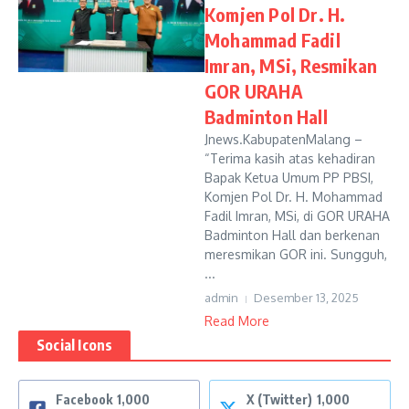
Komjen Pol Dr. H.
Mohammad Fadil
Imran, MSi, Resmikan
GOR URAHA
Badminton Hall
Jnews.KabupatenMalang –
“Terima kasih atas kehadiran
Bapak Ketua Umum PP PBSI,
Komjen Pol Dr. H. Mohammad
Fadil Imran, MSi, di GOR URAHA
Badminton Hall dan berkenan
meresmikan GOR ini. Sungguh,
...
admin
Desember 13, 2025
Read More
Social Icons
Facebook
1,000
X (Twitter)
1,000