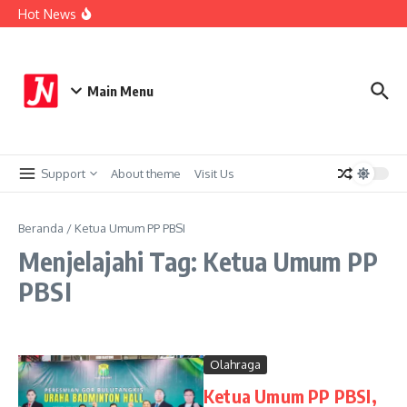
Lewati ke konten
PWNU Jawa Timur Dorong UMKM Naik Kelas Melalui
Hot News
Ekonomi Pancasila
PTPN I Regional 5 Sabet Gold Winner di Debut Kategori
Program Media Relations Awards SPS
Berdayakan Ekonomi Umat, Mentari Mart Pertama di
Jember Resmi Dibuka
Main Menu
Support
About theme
Visit Us
Beranda
/
Ketua Umum PP PBSI
Menjelajahi Tag: Ketua Umum PP
PBSI
Olahraga
Ketua Umum PP PBSI,