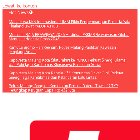
Lewati ke konten
Hot News
Mahasiswa KKN Internasional UMM Bikin Pengembangan Pemuda Yala
Thailand lewat YALORA.HUB
Moment : RAJA BRAWIJAYA 2026 Hadirkan PKKMB Berwawasan Global
Menuju Indonesia Emas 2045
Karhutla Bromo Hari Keenam, Polres Malang Pastikan Kawasan
Jemplang Aman
Kapolresta Malang Kota Silaturahmi ke PCNU, Perkuat Sinergi Ulama
dan Polri Jaga Kamtibmas Khususnya Persoalan Sosial
Kapolresta Malang Kota Rangkul 35 Komunitas Driver Ojol, Perkuat
Sinergi Jaga Kamtibmas dan Kelancaran Lalu Lintas
Polres Malang Bongkar Komplotan Pencuri Baterai Tower, 17 TKP
Terungkap Kerugian Capai Rp 432 Juta