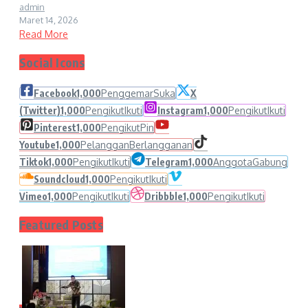
admin
Maret 14, 2026
Read More
Social Icons
Facebook
1,000
Penggemar
Suka
X
(Twitter)
1,000
Pengikut
Ikuti
Instagram
1,000
Pengikut
Ikuti
Pinterest
1,000
Pengikut
Pin
Youtube
1,000
Pelanggan
Berlangganan
Tiktok
1,000
Pengikut
Ikuti
Telegram
1,000
Anggota
Gabung
Soundcloud
1,000
Pengikut
Ikuti
Vimeo
1,000
Pengikut
Ikuti
Dribbble
1,000
Pengikut
Ikuti
Featured Posts