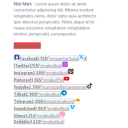
Nick Mars
- Lorem ipsum dolor sit amet,
consectetur adipisicing elit. Minima incidunt
voluptates nemo, dolor optio quia architecto
quis delectus perspiciatis. Nobis atque id hic
neque possimus voluptatum voluptatibus
tenetur, perspiciatis consequuntur.
Social Icons
Facebook
1,750
Penggemar
Suka
X
(Twitter)
759
Pengikut
Ikuti
Instagram
2,500
Pengikut
Ikuti
Pinterest
1,365
Pengikut
Pin
Youtube
2,700
Pelanggan
Berlangganan
Tiktok
2,900
Pengikut
Ikuti
Telegram
2,000
Anggota
Gabung
Soundcloud
1,963
Pengikut
Ikuti
Vimeo
1,254
Pengikut
Ikuti
Dribbble
3,520
Pengikut
Ikuti