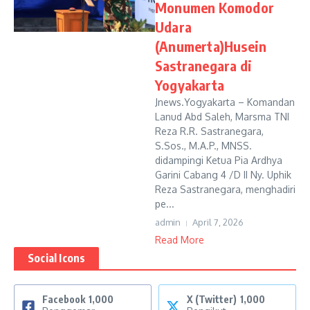
Monumen Komodor
Udara
(Anumerta)Husein
Sastranegara di
Yogyakarta
Jnews.Yogyakarta – Komandan
Lanud Abd Saleh, Marsma TNI
Reza R.R. Sastranegara,
S.Sos., M.A.P., MNSS.
didampingi Ketua Pia Ardhya
Garini Cabang 4 /D II Ny. Uphik
Reza Sastranegara, menghadiri
pe...
admin
April 7, 2026
Read More
Social Icons
Facebook
1,000
X (Twitter)
1,000