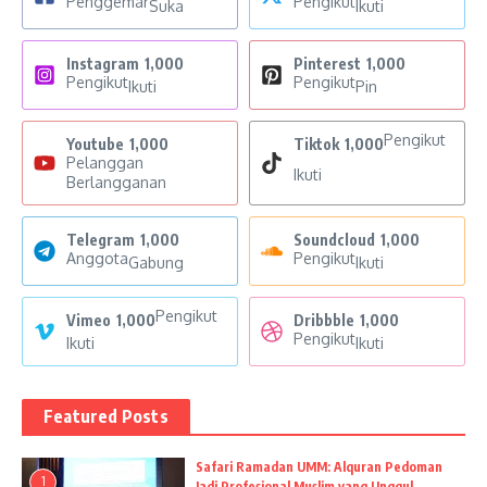
Penggemar
Pengikut
Suka
Ikuti
Instagram
1,000
Pinterest
1,000
Pengikut
Pengikut
Ikuti
Pin
Pengikut
Youtube
1,000
Tiktok
1,000
Pelanggan
Ikuti
Berlangganan
Telegram
1,000
Soundcloud
1,000
Anggota
Pengikut
Gabung
Ikuti
Pengikut
Vimeo
1,000
Dribbble
1,000
Pengikut
Ikuti
Ikuti
Featured Posts
Safari Ramadan UMM: Alquran Pedoman
1
Jadi Profesional Muslim yang Unggul