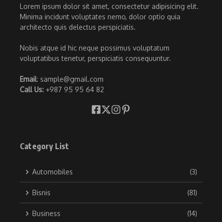
Lorem ipsum dolor sit amet, consectetur adipisicing elit.
Minima incidunt voluptates nemo, dolor optio quia
architecto quis delectus perspiciatis.
Nobis atque id hic neque possimus voluptatum
voluptatibus tenetur, perspiciatis consequuntur.
Email
: sample@gmail.com
Call Us:
+987 95 95 64 82
Category List
Automobiles
(3)
Bisnis
(81)
Business
(14)