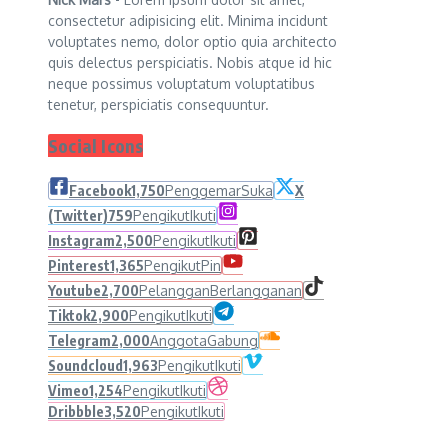
consectetur adipisicing elit. Minima incidunt
voluptates nemo, dolor optio quia architecto
quis delectus perspiciatis. Nobis atque id hic
neque possimus voluptatum voluptatibus
tenetur, perspiciatis consequuntur.
Social Icons
Facebook
1,750
Penggemar
Suka
X
(Twitter)
759
Pengikut
Ikuti
Instagram
2,500
Pengikut
Ikuti
Pinterest
1,365
Pengikut
Pin
Youtube
2,700
Pelanggan
Berlangganan
Tiktok
2,900
Pengikut
Ikuti
Telegram
2,000
Anggota
Gabung
Soundcloud
1,963
Pengikut
Ikuti
Vimeo
1,254
Pengikut
Ikuti
Dribbble
3,520
Pengikut
Ikuti