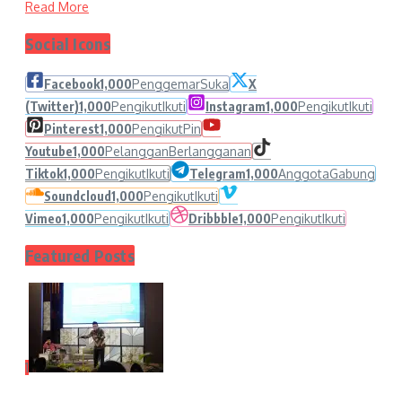
Read More
Social Icons
Facebook
1,000
Penggemar
Suka
X
(Twitter)
1,000
Pengikut
Ikuti
Instagram
1,000
Pengikut
Ikuti
Pinterest
1,000
Pengikut
Pin
Youtube
1,000
Pelanggan
Berlangganan
Tiktok
1,000
Pengikut
Ikuti
Telegram
1,000
Anggota
Gabung
Soundcloud
1,000
Pengikut
Ikuti
Vimeo
1,000
Pengikut
Ikuti
Dribbble
1,000
Pengikut
Ikuti
Featured Posts
1