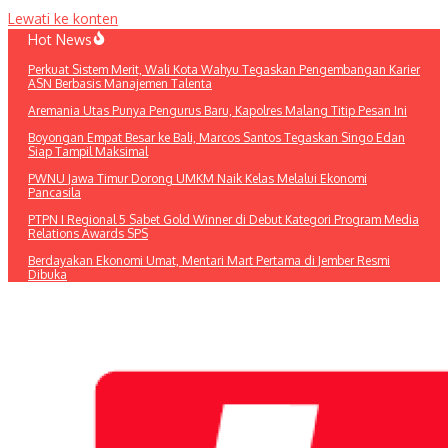
Lewati ke konten
Hot News
Perkuat Sistem Merit, Wali Kota Wahyu Tegaskan Pengembangan Karier
ASN Berbasis Manajemen Talenta
Aremania Utas Punya Pengurus Baru, Kapolres Malang Titip Pesan Ini
Boyongan Empat Besar ke Bali, Marcos Santos Tegaskan Singo Edan
Siap Tampil Maksimal
PWNU Jawa Timur Dorong UMKM Naik Kelas Melalui Ekonomi
Pancasila
PTPN I Regional 5 Sabet Gold Winner di Debut Kategori Program Media
Relations Awards SPS
Berdayakan Ekonomi Umat, Mentari Mart Pertama di Jember Resmi
Dibuka