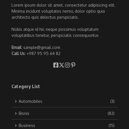
Lorem ipsum dolor sit amet, consectetur adipisicing elit.
Minima incidunt voluptates nemo, dolor optio quia
architecto quis delectus perspiciatis.
Nobis atque id hic neque possimus voluptatum
voluptatibus tenetur, perspiciatis consequuntur.
Email
: sample@gmail.com
Call Us:
+987 95 95 64 82
Category List
Automobiles
(3)
Bisnis
(82)
Business
(15)