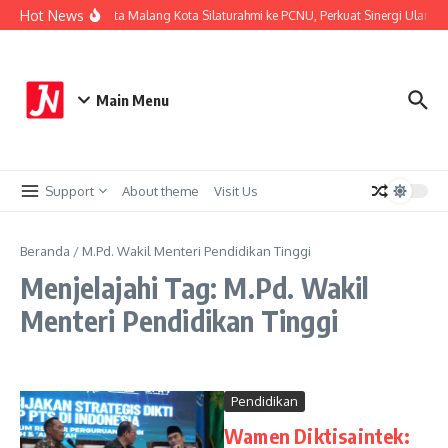
Lewati ke konten
Hot News
Kapolresta Malang Kota Silaturahmi ke PCNU, Perkuat Sinergi Ulama d
Main Menu
Support
About theme
Visit Us
Beranda
/
M.Pd. Wakil Menteri Pendidikan Tinggi
Menjelajahi Tag: M.Pd. Wakil
Menteri Pendidikan Tinggi
Pendidikan
Wamen Diktisaintek: