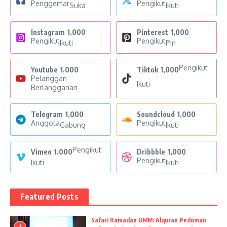
Penggemar
Pengikut
Suka
Ikuti
Instagram
1,000
Pinterest
1,000
Pengikut
Pengikut
Ikuti
Pin
Pengikut
Youtube
1,000
Tiktok
1,000
Pelanggan
Ikuti
Berlangganan
Telegram
1,000
Soundcloud
1,000
Anggota
Pengikut
Gabung
Ikuti
Pengikut
Vimeo
1,000
Dribbble
1,000
Pengikut
Ikuti
Ikuti
Featured Posts
Safari Ramadan UMM: Alquran Pedoman
1