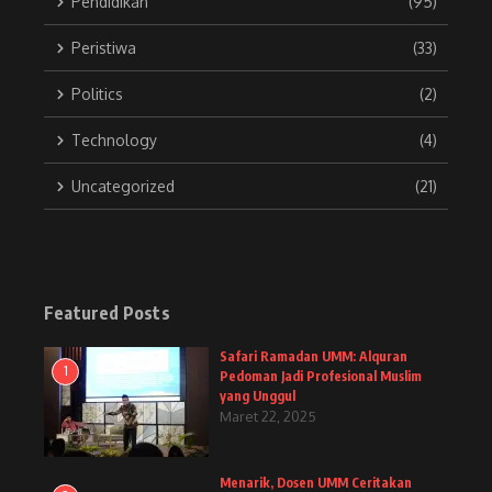
Pendidikan
(95)
Peristiwa
(33)
Politics
(2)
Technology
(4)
Uncategorized
(21)
Featured Posts
Safari Ramadan UMM: Alquran
1
Pedoman Jadi Profesional Muslim
yang Unggul
Maret 22, 2025
Menarik, Dosen UMM Ceritakan