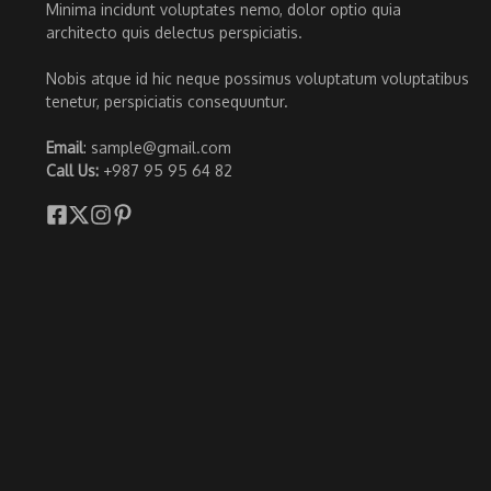
Minima incidunt voluptates nemo, dolor optio quia
architecto quis delectus perspiciatis.
Nobis atque id hic neque possimus voluptatum voluptatibus
tenetur, perspiciatis consequuntur.
Email
: sample@gmail.com
Call Us:
+987 95 95 64 82