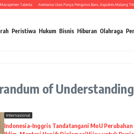
najemen Talenta
Aremania Utas Punya Pengurus Baru, Kapolres Malang Titip Pe
rah
Peristiwa
Hukum
Bisnis
Hiburan
Olahraga
Pe
orandum of Understandin
Internasional
Indonesia–Inggris Tandatangani MoU Perubahan
Iklim, Menteri Hanif: DiplomasiHijau untuk Duni