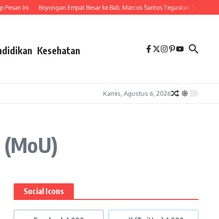
san Ini
Boyongan Empat Besar ke Bali, Marcos Santos Tegaskan Singo Edan S
ndidikan
Kesehatan
Kamis, Agustus 6, 2026
g (MoU)
Social Icons
a