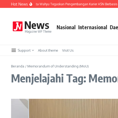
Lewati ke konten
Hot News
 Sistem Merit, Wali Kota Wahyu Tegaskan Pengembangan Karier ASN Berbasis Ma
News
Nasional
Internasional
Dae
Magazine WP Theme
Support
About theme
Visit Us
Beranda
/
Memorandum of Understanding (MoU)
Menjelajahi Tag: Mem