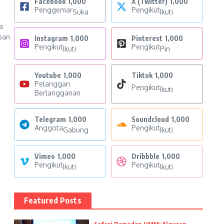
Facebook
1,000
X (Twitter)
1,000
Penggemar
Pengikut
Suka
Ikuti
a
pan
Instagram
1,000
Pinterest
1,000
Pengikut
Pengikut
Ikuti
Pin
Youtube
1,000
Tiktok
1,000
Pelanggan
Pengikut
Ikuti
Berlangganan
Telegram
1,000
Soundcloud
1,000
Anggota
Pengikut
Gabung
Ikuti
Vimeo
1,000
Dribbble
1,000
Pengikut
Pengikut
Ikuti
Ikuti
Featured Posts