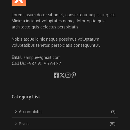
Lorem ipsum dolor sit amet, consectetur adipisicing elit.
Minima incidunt voluptates nemo, dolor optio quia
architecto quis delectus perspiciatis.
Nobis atque id hic neque possimus voluptatum
voluptatibus tenetur, perspiciatis consequuntur.
Email
: sample@gmail.com
Call Us:
+987 95 95 64 82
Category List
Automobiles
(3)
Bisnis
(81)