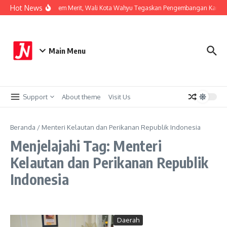
Lewati ke konten
Hot News
Perkuat Sistem Merit, Wali Kota Wahyu Tegaskan Pengembangan Karier 
Main Menu
Support
About theme
Visit Us
Beranda
/
Menteri Kelautan dan Perikanan Republik Indonesia
Menjelajahi Tag: Menteri
Kelautan dan Perikanan Republik
Indonesia
Daerah