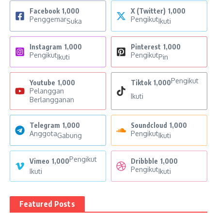
Facebook
1,000
X (Twitter)
1,000
Penggemar
Pengikut
Suka
Ikuti
Instagram
1,000
Pinterest
1,000
Pengikut
Pengikut
Ikuti
Pin
Pengikut
Youtube
1,000
Tiktok
1,000
Pelanggan
Ikuti
Berlangganan
Telegram
1,000
Soundcloud
1,000
Anggota
Pengikut
Gabung
Ikuti
Pengikut
Vimeo
1,000
Dribbble
1,000
Pengikut
Ikuti
Ikuti
Featured Posts