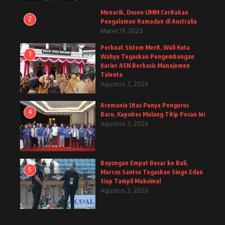
Menarik, Dosen UMM Ceritakan
2
Pengalaman Ramadan di Australia
Maret 19, 2025
Perkuat Sistem Merit, Wali Kota
3
Wahyu Tegaskan Pengembangan
Karier ASN Berbasis Manajemen
Talenta
Agustus 3, 2026
Aremania Utas Punya Pengurus
4
Baru, Kapolres Malang Titip Pesan Ini
Agustus 3, 2026
Boyongan Empat Besar ke Bali,
5
Marcos Santos Tegaskan Singo Edan
Siap Tampil Maksimal
Agustus 3, 2026