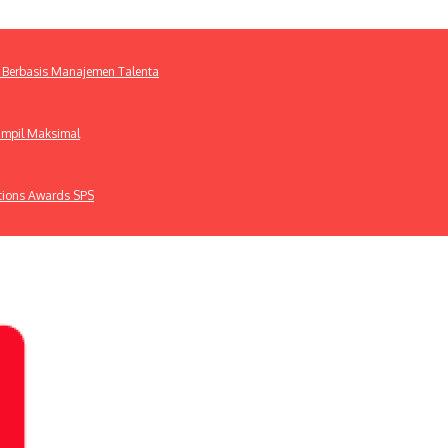
 Berbasis Manajemen Talenta
ampil Maksimal
ations Awards SPS