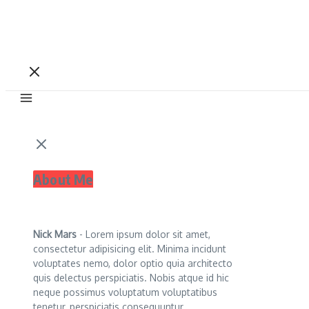
About Me
Nick Mars
- Lorem ipsum dolor sit amet,
consectetur adipisicing elit. Minima incidunt
voluptates nemo, dolor optio quia architecto
quis delectus perspiciatis. Nobis atque id hic
neque possimus voluptatum voluptatibus
tenetur, perspiciatis consequuntur.