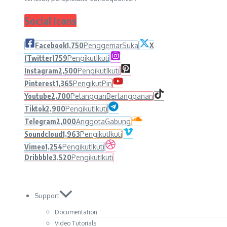
Social Icons
Facebook
1,750
Penggemar
Suka
X
(Twitter)
759
Pengikut
Ikuti
Instagram
2,500
Pengikut
Ikuti
Pinterest
1,365
Pengikut
Pin
Youtube
2,700
Pelanggan
Berlangganan
Tiktok
2,900
Pengikut
Ikuti
Telegram
2,000
Anggota
Gabung
Soundcloud
1,963
Pengikut
Ikuti
Vimeo
1,254
Pengikut
Ikuti
Dribbble
3,520
Pengikut
Ikuti
Support
Documentation
Video Tutorials