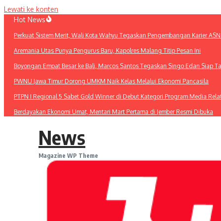
Lewati ke konten
Hot News
Perkuat Sistem Merit, Wali Kota Wahyu Tegaskan Pengembangan Karier ASN
Aremania Utas Punya Pengurus Baru, Kapolres Malang Titip Pesan Ini
Boyongan Empat Besar ke Bali, Marcos Santos Tegaskan Singo Edan Siap T
PWNU Jawa Timur Dorong UMKM Naik Kelas Melalui Ekonomi Pancasila
PTPN I Regional 5 Sabet Gold Winner di Debut Kategori Program Media Rel
Berdayakan Ekonomi Umat, Mentari Mart Pertama di Jember Resmi Dibuka
News
Magazine WP Theme