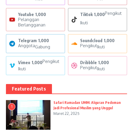
Pengikut
Youtube
1,000
Tiktok
1,000
Pelanggan
Ikuti
Berlangganan
Telegram
1,000
Soundcloud
1,000
Anggota
Pengikut
Gabung
Ikuti
Pengikut
Vimeo
1,000
Dribbble
1,000
Pengikut
Ikuti
Ikuti
Featured Posts
Safari Ramadan UMM: Alquran Pedoman
1
Jadi Profesional Muslim yang Unggul
Maret 22, 2025