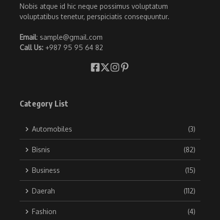
Nobis atque id hic neque possimus voluptatum
voluptatibus tenetur, perspiciatis consequuntur.
Email
: sample@gmail.com
Call Us:
+987 95 95 64 82
Category List
Automobiles
(3)
Bisnis
(82)
Business
(15)
Daerah
(112)
Fashion
(4)