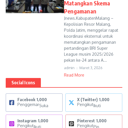
Matangkan Skema
Pengamanan
Jnews.KabupatenMalang –
Kepolisian Resor Malang,
Polda Jatim, menggelar rapat
koordinasi eksternal untuk
mematangkan pengamanan
pertandingan BRI Super
League musim 2025/2026
pekan ke-24 antara A...
admin
Maret 3, 2026
Read More
Social Icons
Facebook
1,000
X (Twitter)
1,000
Penggemar
Pengikut
Suka
Ikuti
Instagram
1,000
Pinterest
1,000
Pengikut
Pengikut
Ikuti
Pin