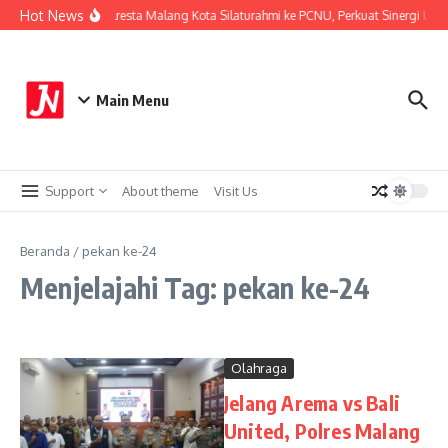
Lewati ke konten
Hot News
Kapolresta Malang Kota Silaturahmi ke PCNU, Perkuat Sinergi Ula
Main Menu
Support
About theme
Visit Us
Beranda
/
pekan ke-24
Menjelajahi Tag: pekan ke-24
Olahraga
Jelang Arema vs Bali
United, Polres Malang