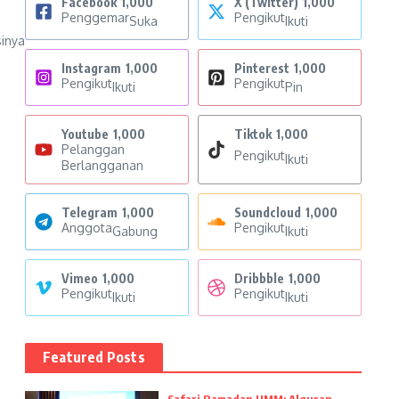
Facebook
1,000
X (Twitter)
1,000
Penggemar
Pengikut
Suka
Ikuti
inya
Instagram
1,000
Pinterest
1,000
Pengikut
Pengikut
Ikuti
Pin
Youtube
1,000
Tiktok
1,000
Pelanggan
Pengikut
Ikuti
Berlangganan
Telegram
1,000
Soundcloud
1,000
Anggota
Pengikut
Gabung
Ikuti
Vimeo
1,000
Dribbble
1,000
Pengikut
Pengikut
Ikuti
Ikuti
Featured Posts