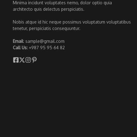
Minima incidunt voluptates nemo, dolor optio quia
architecto quis delectus perspiciatis.
Nobis atque id hic neque possimus voluptatum voluptatibus
tenetur, perspiciatis consequuntur.
Email
: sample@gmail.com
Call Us:
+987 95 95 64 82