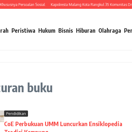
susnya Persoalan Sosial
Kapolresta Malang Kota Rangkul 35 Komunitas Driver O
rah
Peristiwa
Hukum
Bisnis
Hiburan
Olahraga
Pe
curan buku
Pendidikan
CoE Perbukuan UMM Luncurkan Ensiklopedia
Tradisi Kampung