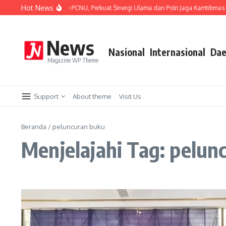
Lewati ke konten
Hot News
g Kota Silaturahmi ke PCNU, Perkuat Sinergi Ulama dan Polri Jaga Kamtibmas Khu
News
Nasional
Internasional
Dae
Magazine WP Theme
Support
About theme
Visit Us
Beranda
/
peluncuran buku
Menjelajahi Tag: pelun