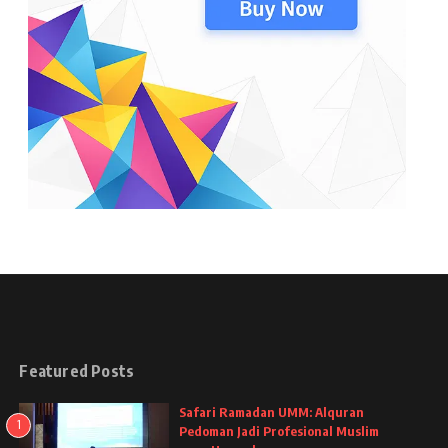
Featured Posts
Safari Ramadan UMM: Alquran
1
Pedoman Jadi Profesional Muslim