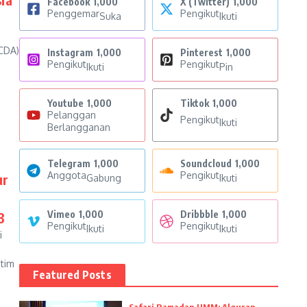
Facebook
1,000
X (Twitter)
1,000
Penggemar
Pengikut
Suka
Ikuti
CDA)
Instagram
1,000
Pinterest
1,000
Pengikut
Pengikut
Ikuti
Pin
Youtube
1,000
Tiktok
1,000
Pelanggan
Pengikut
Ikuti
Berlangganan
Telegram
1,000
Soundcloud
1,000
Anggota
Pengikut
ur
Gabung
Ikuti
Vimeo
1,000
Dribbble
1,000
3
Pengikut
Pengikut
Ikuti
Ikuti
i
tim
Featured Posts