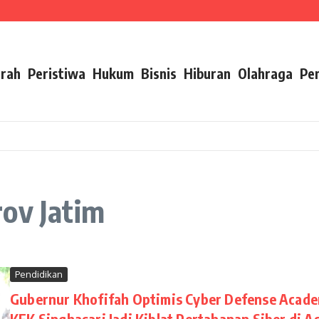
Pelayanan Air Minum Aman Malang Raya
mbangan Karier ASN Berbasis Manajemen Talenta
ip Pesan Ini
rah
Peristiwa
Hukum
Bisnis
Hiburan
Olahraga
Pe
ov Jatim
Pendidikan
Gubernur Khofifah Optimis Cyber Defense Acad
KEK Singhasari Jadi Kiblat Pertahanan Siber di A