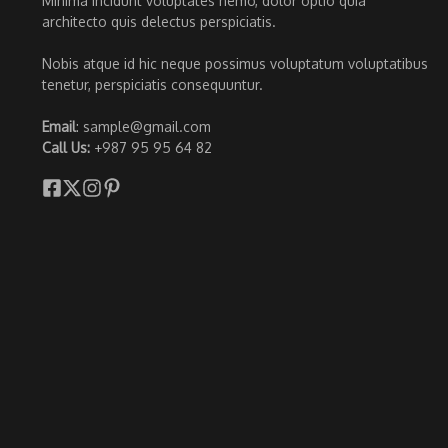
Minima incidunt voluptates nemo, dolor optio quia
architecto quis delectus perspiciatis.
Nobis atque id hic neque possimus voluptatum voluptatibus
tenetur, perspiciatis consequuntur.
Email
: sample@gmail.com
Call Us:
+987 95 95 64 82