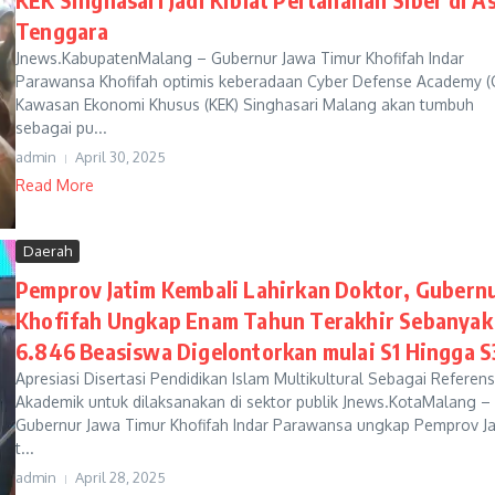
Tenggara
Jnews.KabupatenMalang – Gubernur Jawa Timur Khofifah Indar
Parawansa Khofifah optimis keberadaan Cyber Defense Academy (
Kawasan Ekonomi Khusus (KEK) Singhasari Malang akan tumbuh
sebagai pu...
admin
April 30, 2025
Read More
Daerah
Pemprov Jatim Kembali Lahirkan Doktor, Gubern
Khofifah Ungkap Enam Tahun Terakhir Sebanyak
6.846 Beasiswa Digelontorkan mulai S1 Hingga S
Apresiasi Disertasi Pendidikan Islam Multikultural Sebagai Referens
Akademik untuk dilaksanakan di sektor publik Jnews.KotaMalang –
Gubernur Jawa Timur Khofifah Indar Parawansa ungkap Pemprov Ja
t...
admin
April 28, 2025