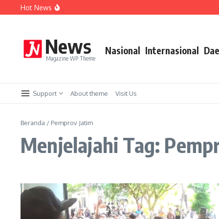
Lewati ke konten
Hot News
Berangkat Bersama, BUMD Air Minum Bersinergi Demi 
Perkuat Sistem Merit, Wali Kota Wahyu Tegaskan Penge
Aremania Utas Punya Pengurus Baru, Kapolres Malang Tit
News
Nasional
Internasional
Dae
Magazine WP Theme
Support
About theme
Visit Us
Beranda
/
Pemprov Jatim
Menjelajahi Tag: Pempr