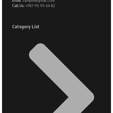
Email
: sample@gmail.com
Call Us:
+987 95 95 64 82
Category List