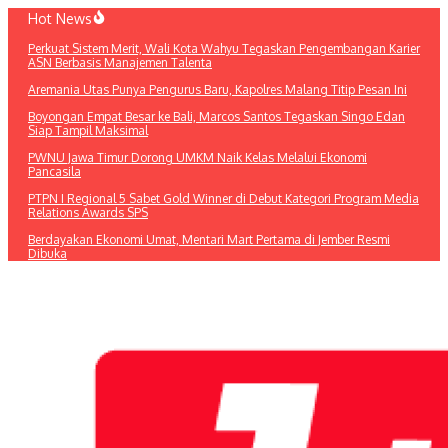
Lewati
Hot News
ke
Perkuat Sistem Merit, Wali Kota Wahyu Tegaskan Pengembangan Karier
konten
ASN Berbasis Manajemen Talenta
Aremania Utas Punya Pengurus Baru, Kapolres Malang Titip Pesan Ini
Boyongan Empat Besar ke Bali, Marcos Santos Tegaskan Singo Edan
Siap Tampil Maksimal
PWNU Jawa Timur Dorong UMKM Naik Kelas Melalui Ekonomi
Pancasila
PTPN I Regional 5 Sabet Gold Winner di Debut Kategori Program Media
Relations Awards SPS
Berdayakan Ekonomi Umat, Mentari Mart Pertama di Jember Resmi
Dibuka