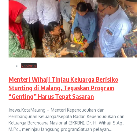
Nasional
Menteri Wihaji Tinjau Keluarga Berisiko
Stunting di Malang, Tegaskan Program
“Genting” Harus Tepat Sasaran
Jnews.KotaMalang – Menteri Kependudukan dan
Pembangunan Keluarga/Kepala Badan Kependudukan dan
Keluarga Berencana Nasional (BKKBN), Dr. H. Wihaji, S.Ag.,
M.Pd., meninjau langsung programSatuan pelayan...