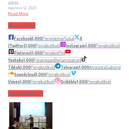
admin
Agustus 12, 2025
Read More
Social Icons
Facebook
1,000
Penggemar
Suka
X
(Twitter)
1,000
Pengikut
Ikuti
Instagram
1,000
Pengikut
Ikuti
Pinterest
1,000
Pengikut
Pin
Youtube
1,000
Pelanggan
Berlangganan
Tiktok
1,000
Pengikut
Ikuti
Telegram
1,000
Anggota
Gabung
Soundcloud
1,000
Pengikut
Ikuti
Vimeo
1,000
Pengikut
Ikuti
Dribbble
1,000
Pengikut
Ikuti
Featured Posts