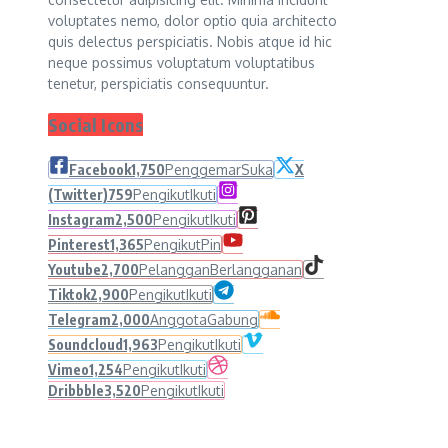
voluptates nemo, dolor optio quia architecto
quis delectus perspiciatis. Nobis atque id hic
neque possimus voluptatum voluptatibus
tenetur, perspiciatis consequuntur.
Social Icons
Facebook
1,750
Penggemar
Suka
X
(Twitter)
759
Pengikut
Ikuti
Instagram
2,500
Pengikut
Ikuti
Pinterest
1,365
Pengikut
Pin
Youtube
2,700
Pelanggan
Berlangganan
Tiktok
2,900
Pengikut
Ikuti
Telegram
2,000
Anggota
Gabung
Soundcloud
1,963
Pengikut
Ikuti
Vimeo
1,254
Pengikut
Ikuti
Dribbble
3,520
Pengikut
Ikuti