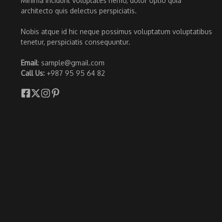
Minima incidunt voluptates nemo, dolor optio quia
architecto quis delectus perspiciatis.
Nobis atque id hic neque possimus voluptatum voluptatibus
tenetur, perspiciatis consequuntur.
Email
: sample@gmail.com
Call Us:
+987 95 95 64 82