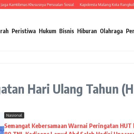
ga Kamtibmas Khususnya Persoalan Sosial
Kapolresta Malang Kota Rangkul 35 K
rah
Peristiwa
Hukum
Bisnis
Hiburan
Olahraga
Pe
ngatan Hari Ulang Tahun (
Nasional
Semangat Kebersamaan Warnai Peringatan HUT 
80 TNI, Kadisops Lanud Abd Saleh Hadiri Upacara