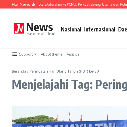
Lewati ke konten
Hot News
Kapolresta Malang Kota Silaturahmi ke PCNU, Perkuat Sinergi Ulama dan Polri Ja
News
Nasional
Internasional
Dae
Magazine WP Theme
Support
About theme
Visit Us
Beranda
/
Peringatan Hari Ulang Tahun (HUT) ke-80
Menjelajahi Tag: Peri