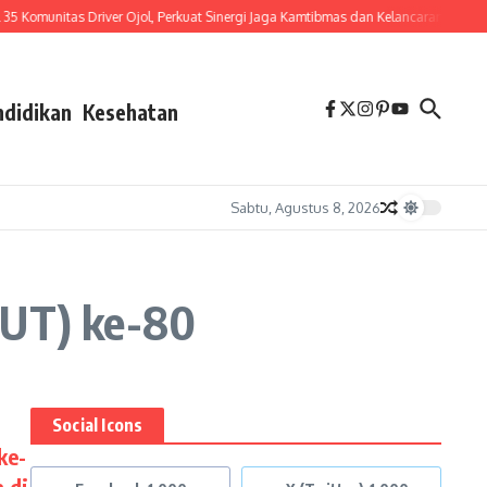
omunitas Driver Ojol, Perkuat Sinergi Jaga Kamtibmas dan Kelancaran Lalu Lintas
ndidikan
Kesehatan
Sabtu, Agustus 8, 2026
HUT) ke-80
Social Icons
ke-
 di