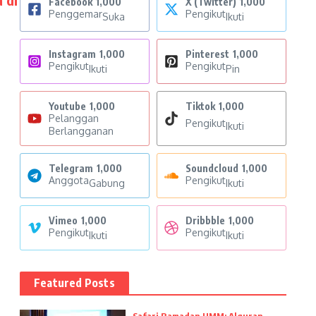
Facebook
1,000
X (Twitter)
1,000
Penggemar
Pengikut
Suka
Ikuti
Instagram
1,000
Pinterest
1,000
Pengikut
Pengikut
Ikuti
Pin
Youtube
1,000
Tiktok
1,000
Pelanggan
Pengikut
Ikuti
Berlangganan
Telegram
1,000
Soundcloud
1,000
Anggota
Pengikut
Gabung
Ikuti
Vimeo
1,000
Dribbble
1,000
Pengikut
Pengikut
Ikuti
Ikuti
Featured Posts