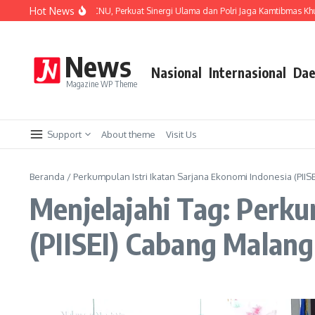
Lewati ke konten
Hot News
Kota Silaturahmi ke PCNU, Perkuat Sinergi Ulama dan Polri Jaga Kamtibmas Khusu
News
Nasional
Internasional
Dae
Magazine WP Theme
Support
About theme
Visit Us
Beranda
/
Perkumpulan Istri Ikatan Sarjana Ekonomi Indonesia (PII
Menjelajahi Tag: Perku
(PIISEI) Cabang Malang