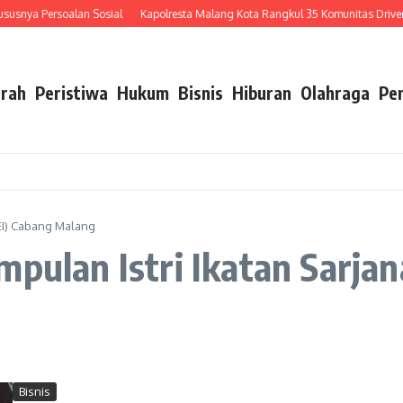
snya Persoalan Sosial
Kapolresta Malang Kota Rangkul 35 Komunitas Driver Ojo
rah
Peristiwa
Hukum
Bisnis
Hiburan
Olahraga
Pe
SEI) Cabang Malang
mpulan Istri Ikatan Sarja
Bisnis