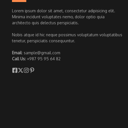
Lorem ipsum dolor sit amet, consectetur adipisicing elit.
Minima incidunt voluptates nemo, dolor optio quia
architecto quis delectus perspiciatis.
Nobis atque id hic neque possimus voluptatum voluptatibus
tenetur, perspiciatis consequuntur.
Email
: sample@gmail.com
Call Us:
+987 95 95 64 82