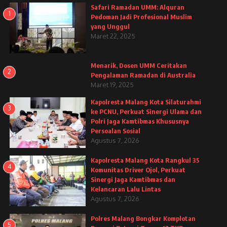
Safari Ramadan UMM: Alquran
1
Pedoman Jadi Profesional Muslim
yang Unggul
Maret 22, 2025
Menarik, Dosen UMM Ceritakan
2
Pengalaman Ramadan di Australia
Maret 19, 2025
Kapolresta Malang Kota Silaturahmi
3
ke PCNU, Perkuat Sinergi Ulama dan
Polri Jaga Kamtibmas Khususnya
Persoalan Sosial
Agustus 7, 2026
Kapolresta Malang Kota Rangkul 35
4
Komunitas Driver Ojol, Perkuat
Sinergi Jaga Kamtibmas dan
Kelancaran Lalu Lintas
Agustus 7, 2026
Polres Malang Bongkar Komplotan
5