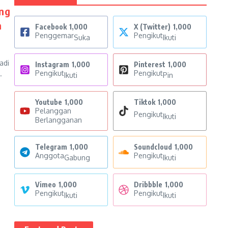
ang
a
Facebook
1,000
X (Twitter)
1,000
Penggemar
Pengikut
Suka
Ikuti
adi
Instagram
1,000
Pinterest
1,000
Pengikut
Pengikut
.
Ikuti
Pin
Youtube
1,000
Tiktok
1,000
Pelanggan
Pengikut
Ikuti
Berlangganan
Telegram
1,000
Soundcloud
1,000
Anggota
Pengikut
Gabung
Ikuti
Vimeo
1,000
Dribbble
1,000
Pengikut
Pengikut
Ikuti
Ikuti