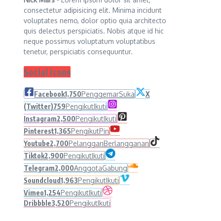
consectetur adipisicing elit. Minima incidunt
voluptates nemo, dolor optio quia architecto
quis delectus perspiciatis. Nobis atque id hic
neque possimus voluptatum voluptatibus
tenetur, perspiciatis consequuntur.
Social Icons
Facebook
1,750
Penggemar
Suka
X
(Twitter)
759
Pengikut
Ikuti
Instagram
2,500
Pengikut
Ikuti
Pinterest
1,365
Pengikut
Pin
Youtube
2,700
Pelanggan
Berlangganan
Tiktok
2,900
Pengikut
Ikuti
Telegram
2,000
Anggota
Gabung
Soundcloud
1,963
Pengikut
Ikuti
Vimeo
1,254
Pengikut
Ikuti
Dribbble
3,520
Pengikut
Ikuti