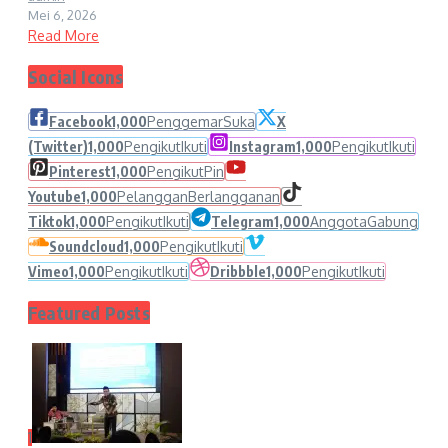
Mei 6, 2026
Read More
Social Icons
Facebook
1,000
Penggemar
Suka
X
(Twitter)
1,000
Pengikut
Ikuti
Instagram
1,000
Pengikut
Ikuti
Pinterest
1,000
Pengikut
Pin
Youtube
1,000
Pelanggan
Berlangganan
Tiktok
1,000
Pengikut
Ikuti
Telegram
1,000
Anggota
Gabung
Soundcloud
1,000
Pengikut
Ikuti
Vimeo
1,000
Pengikut
Ikuti
Dribbble
1,000
Pengikut
Ikuti
Featured Posts
1