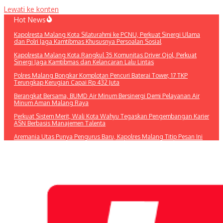
Lewati ke konten
Hot News
Kapolresta Malang Kota Silaturahmi ke PCNU, Perkuat Sinergi Ulama
dan Polri Jaga Kamtibmas Khususnya Persoalan Sosial
Kapolresta Malang Kota Rangkul 35 Komunitas Driver Ojol, Perkuat
Sinergi Jaga Kamtibmas dan Kelancaran Lalu Lintas
Polres Malang Bongkar Komplotan Pencuri Baterai Tower, 17 TKP
Terungkap Kerugian Capai Rp 432 Juta
Berangkat Bersama, BUMD Air Minum Bersinergi Demi Pelayanan Air
Minum Aman Malang Raya
Perkuat Sistem Merit, Wali Kota Wahyu Tegaskan Pengembangan Karier
ASN Berbasis Manajemen Talenta
Aremania Utas Punya Pengurus Baru, Kapolres Malang Titip Pesan Ini