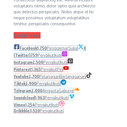
voluptates nemo, dolor optio quia architecto
quis delectus perspiciatis. Nobis atque id hic
neque possimus voluptatum voluptatibus
tenetur, perspiciatis consequuntur.
Social Icons
Facebook
1,750
Penggemar
Suka
X
(Twitter)
759
Pengikut
Ikuti
Instagram
2,500
Pengikut
Ikuti
Pinterest
1,365
Pengikut
Pin
Youtube
2,700
Pelanggan
Berlangganan
Tiktok
2,900
Pengikut
Ikuti
Telegram
2,000
Anggota
Gabung
Soundcloud
1,963
Pengikut
Ikuti
Vimeo
1,254
Pengikut
Ikuti
Dribbble
3,520
Pengikut
Ikuti