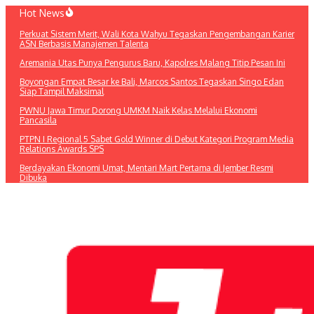
Lewati
Hot News
ke
Perkuat Sistem Merit, Wali Kota Wahyu Tegaskan Pengembangan Karier
konten
ASN Berbasis Manajemen Talenta
Aremania Utas Punya Pengurus Baru, Kapolres Malang Titip Pesan Ini
Boyongan Empat Besar ke Bali, Marcos Santos Tegaskan Singo Edan
Siap Tampil Maksimal
PWNU Jawa Timur Dorong UMKM Naik Kelas Melalui Ekonomi
Pancasila
PTPN I Regional 5 Sabet Gold Winner di Debut Kategori Program Media
Relations Awards SPS
Berdayakan Ekonomi Umat, Mentari Mart Pertama di Jember Resmi
Dibuka