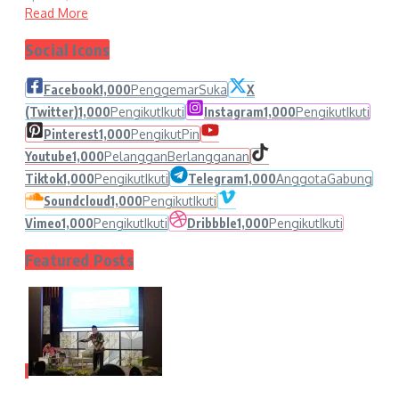
Read More
Social Icons
Facebook
1,000
Penggemar
Suka
X
(Twitter)
1,000
Pengikut
Ikuti
Instagram
1,000
Pengikut
Ikuti
Pinterest
1,000
Pengikut
Pin
Youtube
1,000
Pelanggan
Berlangganan
Tiktok
1,000
Pengikut
Ikuti
Telegram
1,000
Anggota
Gabung
Soundcloud
1,000
Pengikut
Ikuti
Vimeo
1,000
Pengikut
Ikuti
Dribbble
1,000
Pengikut
Ikuti
Featured Posts
1