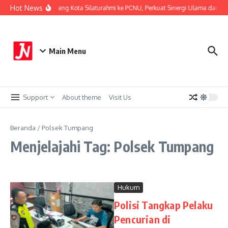
Lewati ke konten
Hot News
Kapolresta Malang Kota Silaturahmi ke PCNU, Perkuat Sinergi Ulama dan Pol
Main Menu
Support
About theme
Visit Us
Beranda
/
Polsek Tumpang
Menjelajahi Tag: Polsek Tumpang
Hukum
Polisi Tangkap Pelaku
Pencurian di