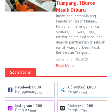
Tumpang, 1 Buron
Masih Diburu
Jnews.KabupatenMalang –
Kepolisian Resor Malang,
Polda Jatim, mengamankan
seorang pria yang diduga
terlibat dalam aksi pencurian
dengan pemberatan di sebuah
rumah warga di Desa Kidal,
Kecamatan Tumpan...
admin
Juni 15, 2025
Read More
Social Icons
Facebook
1,000
X (Twitter)
1,000
Penggemar
Pengikut
Suka
Ikuti
Instagram
1,000
Pinterest
1,000
Pengikut
Pengikut
Ikuti
Pin