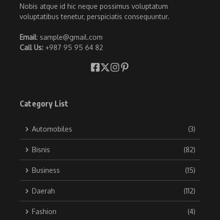
Nobis atque id hic neque possimus voluptatum
voluptatibus tenetur, perspiciatis consequuntur.
Email
: sample@gmail.com
Call Us:
+987 95 95 64 82
Category List
Automobiles
(3)
Bisnis
(82)
Business
(15)
Daerah
(112)
Fashion
(4)