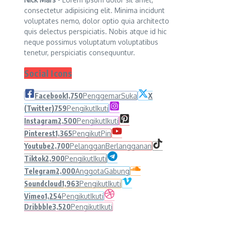
consectetur adipisicing elit. Minima incidunt
voluptates nemo, dolor optio quia architecto
quis delectus perspiciatis. Nobis atque id hic
neque possimus voluptatum voluptatibus
tenetur, perspiciatis consequuntur.
Social Icons
Facebook
1,750
Penggemar
Suka
X
(Twitter)
759
Pengikut
Ikuti
Instagram
2,500
Pengikut
Ikuti
Pinterest
1,365
Pengikut
Pin
Youtube
2,700
Pelanggan
Berlangganan
Tiktok
2,900
Pengikut
Ikuti
Telegram
2,000
Anggota
Gabung
Soundcloud
1,963
Pengikut
Ikuti
Vimeo
1,254
Pengikut
Ikuti
Dribbble
3,520
Pengikut
Ikuti