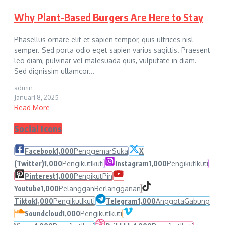
Why Plant-Based Burgers Are Here to Stay
Phasellus ornare elit et sapien tempor, quis ultrices nisl
semper. Sed porta odio eget sapien varius sagittis. Praesent
leo diam, pulvinar vel malesuada quis, vulputate in diam.
Sed dignissim ullamcor...
admin
Januari 8, 2025
Read More
Social Icons
Facebook
1,000
Penggemar
Suka
X
(Twitter)
1,000
Pengikut
Ikuti
Instagram
1,000
Pengikut
Ikuti
Pinterest
1,000
Pengikut
Pin
Youtube
1,000
Pelanggan
Berlangganan
Tiktok
1,000
Pengikut
Ikuti
Telegram
1,000
Anggota
Gabung
Soundcloud
1,000
Pengikut
Ikuti