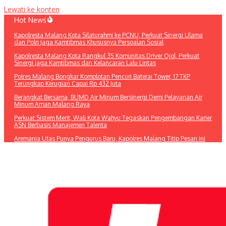
Lewati ke konten
Hot News
Kapolresta Malang Kota Silaturahmi ke PCNU, Perkuat Sinergi Ulama
dan Polri Jaga Kamtibmas Khususnya Persoalan Sosial
Kapolresta Malang Kota Rangkul 35 Komunitas Driver Ojol, Perkuat
Sinergi Jaga Kamtibmas dan Kelancaran Lalu Lintas
Polres Malang Bongkar Komplotan Pencuri Baterai Tower, 17 TKP
Terungkap Kerugian Capai Rp 432 Juta
Berangkat Bersama, BUMD Air Minum Bersinergi Demi Pelayanan Air
Minum Aman Malang Raya
Perkuat Sistem Merit, Wali Kota Wahyu Tegaskan Pengembangan Karier
ASN Berbasis Manajemen Talenta
Aremania Utas Punya Pengurus Baru, Kapolres Malang Titip Pesan Ini