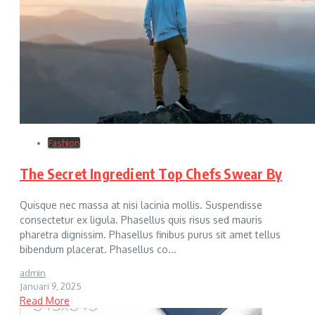
Fashion
The Secret Ingredient Top Chefs Swear By
Quisque nec massa at nisi lacinia mollis. Suspendisse
consectetur ex ligula. Phasellus quis risus sed mauris
pharetra dignissim. Phasellus finibus purus sit amet tellus
bibendum placerat. Phasellus co...
admin
Januari 9, 2025
Read More