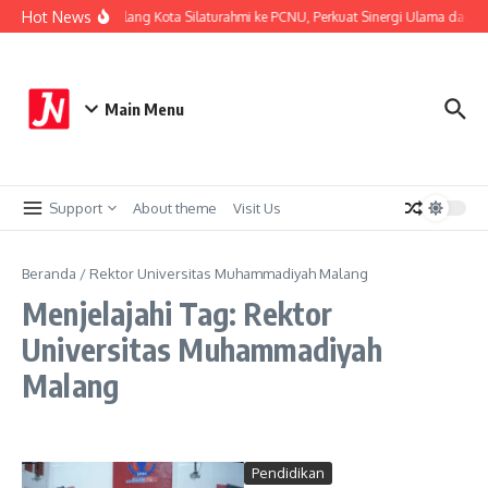
Lewati ke konten
Hot News
Kapolresta Malang Kota Silaturahmi ke PCNU, Perkuat Sinergi Ulama dan Po
Main Menu
Support
About theme
Visit Us
Beranda
/
Rektor Universitas Muhammadiyah Malang
Menjelajahi Tag: Rektor
Universitas Muhammadiyah
Malang
Pendidikan