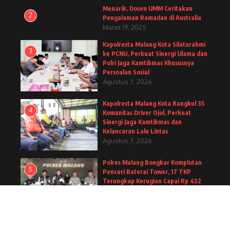
Menarik, Dosen UMM Ceritakan
2
Pengalaman Ramadan di Australia
Maret 19, 2025
Kapolresta Malang Kota Silaturahmi
3
ke PCNU, Perkuat Sinergi Ulama dan
Polri Jaga Kamtibmas Khususnya
Persoalan Sosial
Agustus 7, 2026
Kapolresta Malang Kota Rangkul 35
4
Komunitas Driver Ojol, Perkuat
Sinergi Jaga Kamtibmas dan
Kelancaran Lalu Lintas
Agustus 7, 2026
Polres Malang Bongkar Komplotan
5
Pencuri Baterai Tower, 17 TKP
Terungkap Kerugian Capai Rp 432
Juta
Agustus 7, 2026