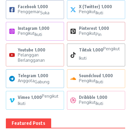
Facebook
1,000
X (Twitter)
1,000
Penggemar
Pengikut
Suka
Ikuti
Instagram
1,000
Pinterest
1,000
Pengikut
Pengikut
Ikuti
Pin
Pengikut
Youtube
1,000
Tiktok
1,000
Pelanggan
Ikuti
Berlangganan
Telegram
1,000
Soundcloud
1,000
Anggota
Pengikut
Gabung
Ikuti
Pengikut
Vimeo
1,000
Dribbble
1,000
Pengikut
Ikuti
Ikuti
Featured Posts