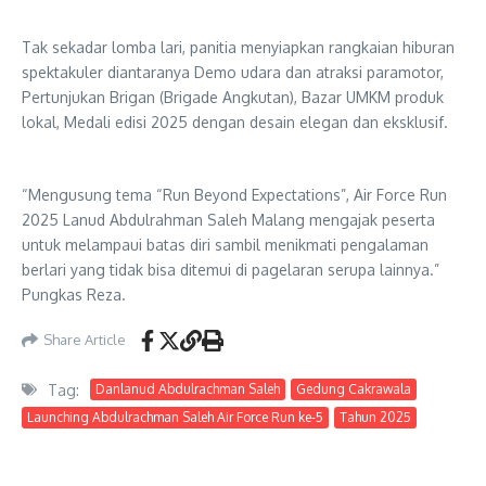
Tak sekadar lomba lari, panitia menyiapkan rangkaian hiburan
spektakuler diantaranya Demo udara dan atraksi paramotor,
Pertunjukan Brigan (Brigade Angkutan), Bazar UMKM produk
lokal, Medali edisi 2025 dengan desain elegan dan eksklusif.
“Mengusung tema “Run Beyond Expectations”, Air Force Run
2025 Lanud Abdulrahman Saleh Malang mengajak peserta
untuk melampaui batas diri sambil menikmati pengalaman
berlari yang tidak bisa ditemui di pagelaran serupa lainnya.”
Pungkas Reza.
Share Article
Tag:
Danlanud Abdulrachman Saleh
Gedung Cakrawala
Launching Abdulrachman Saleh Air Force Run ke-5
Tahun 2025