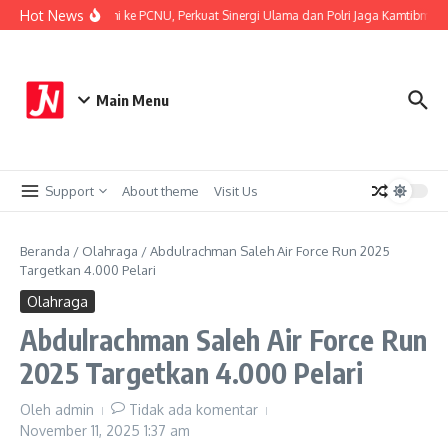
Lewati ke konten
Hot News
ang Kota Silaturahmi ke PCNU, Perkuat Sinergi Ulama dan Polri Jaga Kamtibmas K
Main Menu
Support
About theme
Visit Us
Beranda
/
Olahraga
/
Abdulrachman Saleh Air Force Run 2025
Targetkan 4.000 Pelari
Olahraga
Abdulrachman Saleh Air Force Run
2025 Targetkan 4.000 Pelari
Oleh
admin
Tidak ada komentar
November 11, 2025
1:37 am