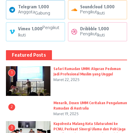
Telegram
1,000
Soundcloud
1,000
Anggota
Pengikut
Gabung
Ikuti
Pengikut
Vimeo
1,000
Dribbble
1,000
Pengikut
Ikuti
Ikuti
Featured Posts
Safari Ramadan UMM: Alquran Pedoman
1
Jadi Profesional Muslim yang Unggul
Maret 22, 2025
Menarik, Dosen UMM Ceritakan Pengalaman
2
Ramadan di Australia
Maret 19, 2025
Kapolresta Malang Kota Silaturahmi ke
3
PCNU, Perkuat Sinergi Ulama dan Polri Jaga