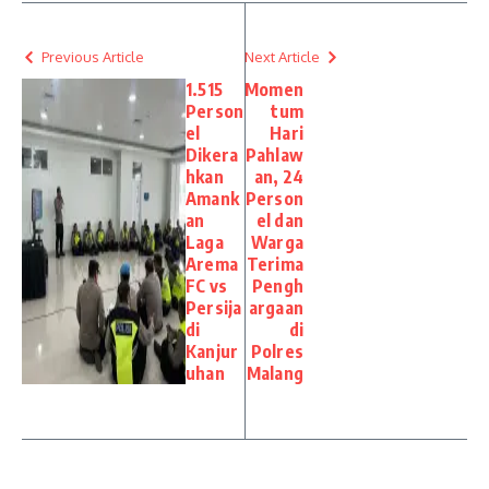
Previous Article
Next Article
1.515
Momen
Person
tum
el
Hari
Dikera
Pahlaw
hkan
an, 24
Amank
Person
an
el dan
Laga
Warga
Arema
Terima
FC vs
Pengh
Persija
argaan
di
di
Kanjur
Polres
uhan
Malang