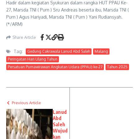
Hadir dalam kegiatan Syukuran dalam rangka HUT PPAU Ke-
27, Marsda TNI ( Purn ) Sru Andreas beserta ibu, Marsda TNI (
Purn ) Agus Hariyadi, Marsda TNI ( Purn ) Yani Rudiansyah.
(*/ARM)
Share Article
Tag:
Gedung Cakrawala Lanud Abd Saleh
Malang
Peringatan Hari Ulang Tahun
Persatuan Purnawirawan Angkatan Udara (PPAU) ke-27
Tahun 2025
Previous Article
Lanud
Abd
Saleh
Wujud
kan