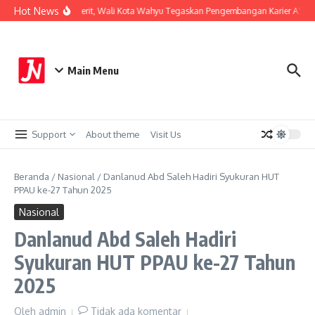
Lewati ke konten
Hot News
Perkuat Sistem Merit, Wali Kota Wahyu Tegaskan Pengembangan Karier ASN B
Main Menu
Support
About theme
Visit Us
Beranda
/
Nasional
/
Danlanud Abd Saleh Hadiri Syukuran HUT
PPAU ke-27 Tahun 2025
Nasional
Danlanud Abd Saleh Hadiri
Syukuran HUT PPAU ke-27 Tahun
2025
Oleh
admin
Tidak ada komentar