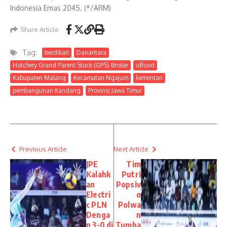
Indonesia Emas 2045. (*/ARM)
Share Article
Tag:
berdikari
Danantara
Hatchery Grand Parent Stock (GPS) Broiler
idfood
Kabupaten Malang
Kecamatan Ngajum
kementan
pembangunan Kandang
Provinsi Jawa Timur
Previous Article
Next Article
JPE
Tim
Kalahk
Putri
an
Popsiv
Electri
o
c PLN
Polwa
Denga
n
n 3-0 di
Tumba