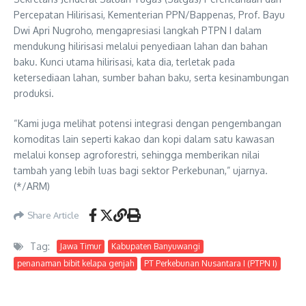
Percepatan Hilirisasi, Kementerian PPN/Bappenas, Prof. Bayu
Dwi Apri Nugroho, mengapresiasi langkah PTPN I dalam
mendukung hilirisasi melalui penyediaan lahan dan bahan
baku. Kunci utama hilirisasi, kata dia, terletak pada
ketersediaan lahan, sumber bahan baku, serta kesinambungan
produksi.
“Kami juga melihat potensi integrasi dengan pengembangan
komoditas lain seperti kakao dan kopi dalam satu kawasan
melalui konsep agroforestri, sehingga memberikan nilai
tambah yang lebih luas bagi sektor Perkebunan,” ujarnya.
(*/ARM)
Share Article
Tag:
Jawa Timur
Kabupaten Banyuwangi
penanaman bibit kelapa genjah
PT Perkebunan Nusantara I (PTPN I)