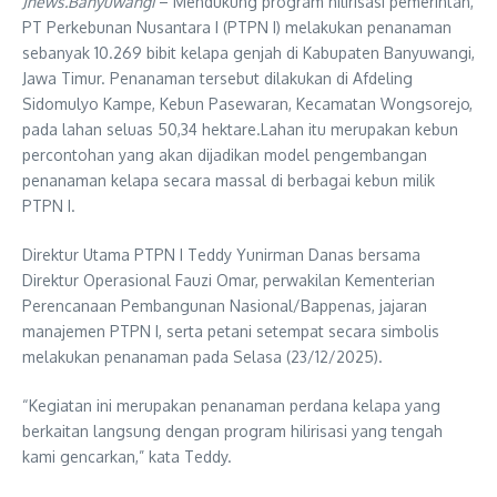
Jnews.Banyuwangi
– Mendukung program hilirisasi pemerintah,
PT Perkebunan Nusantara I (PTPN I) melakukan penanaman
sebanyak 10.269 bibit kelapa genjah di Kabupaten Banyuwangi,
Jawa Timur. Penanaman tersebut dilakukan di Afdeling
Sidomulyo Kampe, Kebun Pasewaran, Kecamatan Wongsorejo,
pada lahan seluas 50,34 hektare.Lahan itu merupakan kebun
percontohan yang akan dijadikan model pengembangan
penanaman kelapa secara massal di berbagai kebun milik
PTPN I.
Direktur Utama PTPN I Teddy Yunirman Danas bersama
Direktur Operasional Fauzi Omar, perwakilan Kementerian
Perencanaan Pembangunan Nasional/Bappenas, jajaran
manajemen PTPN I, serta petani setempat secara simbolis
melakukan penanaman pada Selasa (23/12/2025).
“Kegiatan ini merupakan penanaman perdana kelapa yang
berkaitan langsung dengan program hilirisasi yang tengah
kami gencarkan,” kata Teddy.