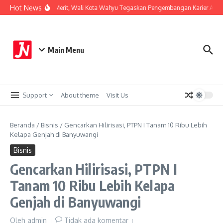
Lewati ke konten
Hot News
Perkuat Sistem Merit, Wali Kota Wahyu Tegaskan Pengembangan Karier ASN B
Main Menu
Support
About theme
Visit Us
Beranda
/
Bisnis
/
Gencarkan Hilirisasi, PTPN I Tanam 10 Ribu Lebih
Kelapa Genjah di Banyuwangi
Bisnis
Gencarkan Hilirisasi, PTPN I
Tanam 10 Ribu Lebih Kelapa
Genjah di Banyuwangi
Oleh
admin
Tidak ada komentar