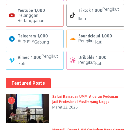
Pengikut
Youtube
1,000
Tiktok
1,000
Pelanggan
Ikuti
Berlangganan
Telegram
1,000
Soundcloud
1,000
Anggota
Pengikut
Gabung
Ikuti
Pengikut
Vimeo
1,000
Dribbble
1,000
Pengikut
Ikuti
Ikuti
Featured Posts
Safari Ramadan UMM: Alquran Pedoman
1
Jadi Profesional Muslim yang Unggul
Maret 22, 2025
Menarik, Dosen UMM Ceritakan Pengalaman