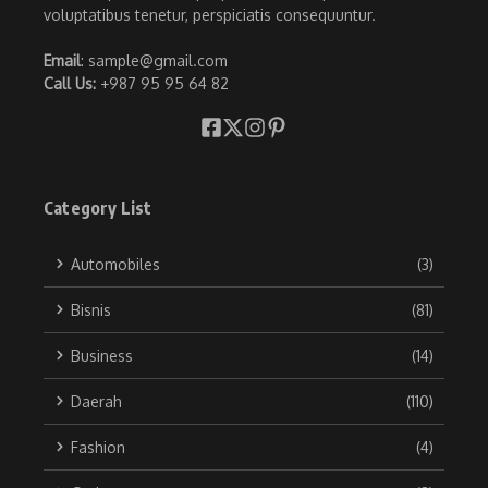
voluptatibus tenetur, perspiciatis consequuntur.
Email
: sample@gmail.com
Call Us:
+987 95 95 64 82
Category List
Automobiles
(3)
Bisnis
(81)
Business
(14)
Daerah
(110)
Fashion
(4)