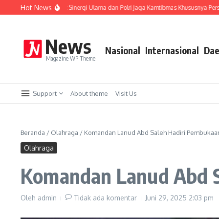
Lewati ke konten
Hot News
 PCNU, Perkuat Sinergi Ulama dan Polri Jaga Kamtibmas Khususnya Persoalan Sosi
News
Nasional
Internasional
Dae
Magazine WP Theme
Support
About theme
Visit Us
Beranda
/
Olahraga
/
Komandan Lanud Abd Saleh Hadiri Pembukaan 
Olahraga
Komandan Lanud Abd Sa
Oleh
admin
Tidak ada komentar
Juni 29, 2025
2:03 pm