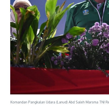
Komandan Pangkalan Udara (Lanud) Abd Saleh Marsma TNI Reza