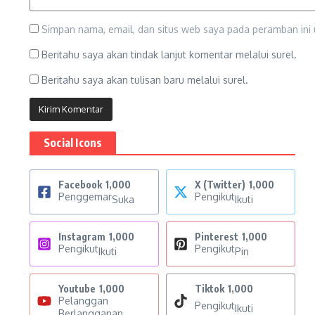
Simpan nama, email, dan situs web saya pada peramban ini 
Beritahu saya akan tindak lanjut komentar melalui surel.
Beritahu saya akan tulisan baru melalui surel.
Social Icons
Facebook
1,000
X (Twitter)
1,000
Penggemar
Pengikut
Suka
Ikuti
Instagram
1,000
Pinterest
1,000
Pengikut
Pengikut
Ikuti
Pin
Youtube
1,000
Tiktok
1,000
Pelanggan
Pengikut
Ikuti
Berlangganan