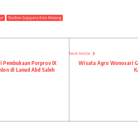
ur
Stadion Gajayana Kota Malang
Next Article
i Pembukaan Porprov IX
Wisata Agro Wonosari Ge
lon di Lanud Abd Saleh
K