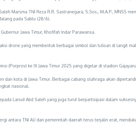
leh Marsma TNI Reza R.R. Sastranegara, S.Sos., M.A.P., MNSS meng
Malang pada Sabtu (28/6).
 Gubernur Jawa Timur, Khofifah Indar Parawansa.
aksi drone yang membentuk berbagai simbol dan tulisan di langit 
si (Porprov) ke IX Jawa Timur 2025 yang digelar di stadion Gajayan
aten dan kota di Jawa Timur. Berbagai cabang olahraga akan dipertan
ingkat nasional.
pada Lanud Abd Saleh yang juga turut berpartisipasi dalam suksesny
gi antara TNI AU dan pemerintah daerah terus terjalin erat, mendu