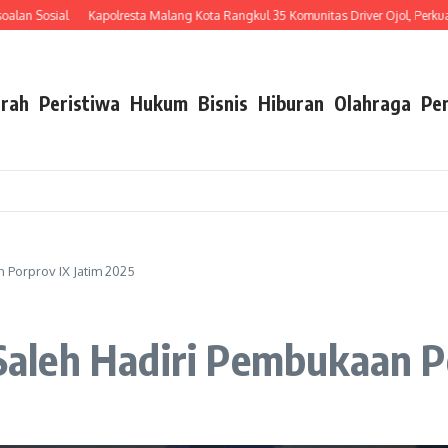
al
Kapolresta Malang Kota Rangkul 35 Komunitas Driver Ojol, Perkuat Sinergi 
rah
Peristiwa
Hukum
Bisnis
Hiburan
Olahraga
Pe
Porprov IX Jatim 2025
leh Hadiri Pembukaan Po