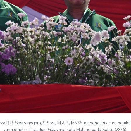
 R.R. Sastranegara, S.Sos., M.A.P., MNSS menghadiri acara pembuk
yang digelar di stadion Gajayana kota Malang pada Sabtu (28/6).