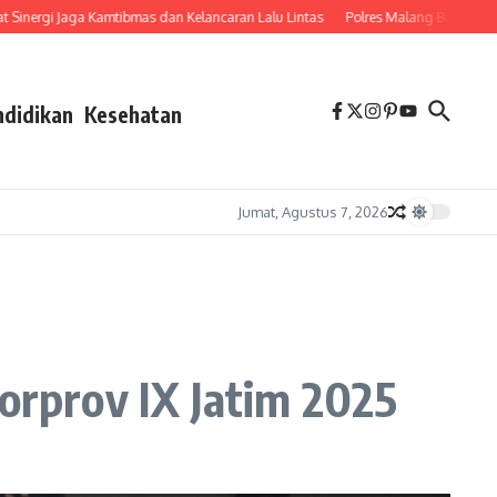
Jaga Kamtibmas dan Kelancaran Lalu Lintas
Polres Malang Bongkar Komplotan Pe
ndidikan
Kesehatan
Jumat, Agustus 7, 2026
rprov IX Jatim 2025