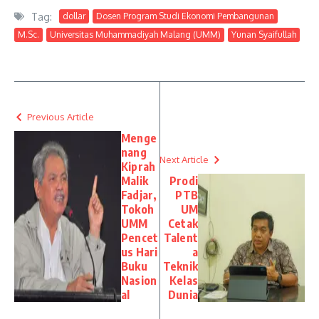
Tag:
dollar
Dosen Program Studi Ekonomi Pembangunan
M.Sc.
Universitas Muhammadiyah Malang (UMM)
Yunan Syaifullah
Previous Article
Menge
nang
Next Article
Kiprah
Malik
Prodi
Fadjar,
PTB
Tokoh
UM
UMM
Cetak
Pencet
Talent
us Hari
a
Buku
Teknik
Nasion
Kelas
al
Dunia