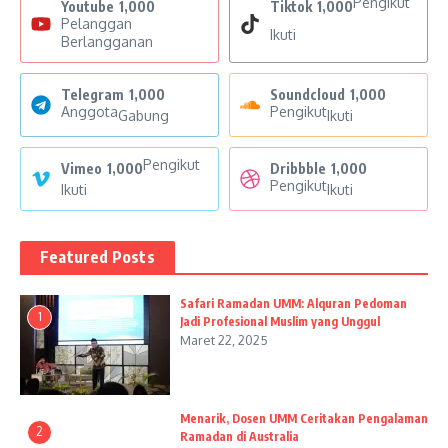
Pengikut
Youtube
1,000
Tiktok
1,000
Pelanggan
Ikuti
Berlangganan
Telegram
1,000
Soundcloud
1,000
Anggota
Pengikut
Gabung
Ikuti
Pengikut
Vimeo
1,000
Dribbble
1,000
Pengikut
Ikuti
Ikuti
Featured Posts
Safari Ramadan UMM: Alquran Pedoman
1
Jadi Profesional Muslim yang Unggul
Maret 22, 2025
Menarik, Dosen UMM Ceritakan Pengalaman
2
Ramadan di Australia