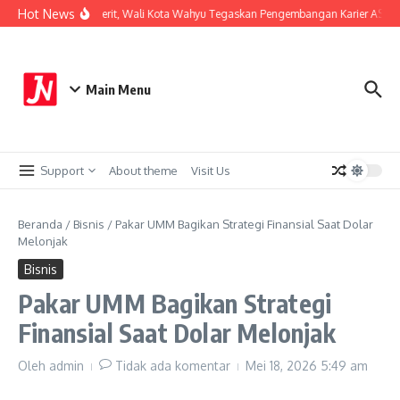
Lewati ke konten
Hot News
Perkuat Sistem Merit, Wali Kota Wahyu Tegaskan Pengembangan Karier ASN Be
Main Menu
Support
About theme
Visit Us
Beranda
/
Bisnis
/
Pakar UMM Bagikan Strategi Finansial Saat Dolar
Melonjak
Bisnis
Pakar UMM Bagikan Strategi
Finansial Saat Dolar Melonjak
Oleh
admin
Tidak ada komentar
Mei 18, 2026
5:49 am