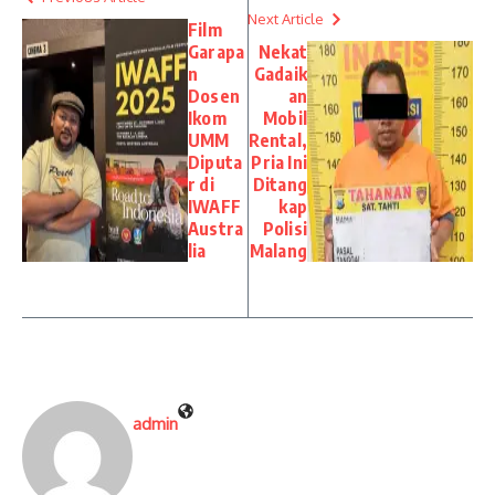
Next Article
Film
Garapa
Nekat
n
Gadaik
Dosen
an
Ikom
Mobil
UMM
Rental,
Diputa
Pria Ini
r di
Ditang
IWAFF
kap
Austra
Polisi
lia
Malang
admin