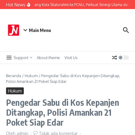
Lewati ke konten
Hot News
Kapolresta Malang Kota Silaturahmi ke PCNU, Perkuat Sinergi Ulama dan Pol
Main Menu
Support
About theme
Visit Us
Beranda
/
Hukum
/
Pengedar Sabu di Kos Kepanjen Ditangkap,
Polisi Amankan 21 Poket Siap Edar
Hukum
Pengedar Sabu di Kos Kepanjen
Ditangkap, Polisi Amankan 21
Poket Siap Edar
Oleh
admin
Tidak ada komentar