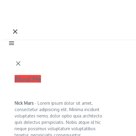
About Me
Nick Mars
- Lorem ipsum dolor sit amet,
consectetur adipisicing elit. Minima incidunt
voluptates nemo, dolor optio quia architecto
quis delectus perspiciatis. Nobis atque id hic
neque possimus voluptatum voluptatibus
tenetur, perspiciatis consequuntur.