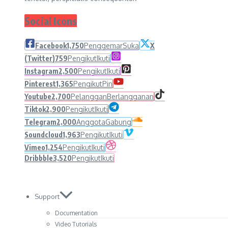
Social Icons
Facebook
1,750
Penggemar
Suka
X
(Twitter)
759
Pengikut
Ikuti
Instagram
2,500
Pengikut
Ikuti
Pinterest
1,365
Pengikut
Pin
Youtube
2,700
Pelanggan
Berlangganan
Tiktok
2,900
Pengikut
Ikuti
Telegram
2,000
Anggota
Gabung
Soundcloud
1,963
Pengikut
Ikuti
Vimeo
1,254
Pengikut
Ikuti
Dribbble
3,520
Pengikut
Ikuti
Support
Documentation
Video Tutorials