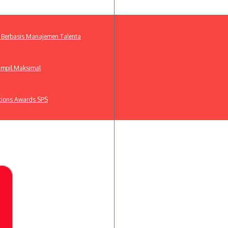
 Berbasis Manajemen Talenta
ampil Maksimal
ations Awards SPS