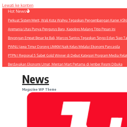
Lewati ke konten
Hot News
Perkuat Sistem Merit, Wali Kota Wahyu Tegaskan Pengembangan Karier ASN
Aremania Utas Punya Pengurus Baru, Kapolres Malang Titip Pesan Ini
Boyongan Empat Besar ke Bali, Marcos Santos Tegaskan Singo Edan Siap T
PWNU Jawa Timur Dorong UMKM Naik Kelas Melalui Ekonomi Pancasila
PTPN I Regional 5 Sabet Gold Winner di Debut Kategori Program Media Rel
Berdayakan Ekonomi Umat, Mentari Mart Pertama di Jember Resmi Dibuka
News
Magazine WP Theme