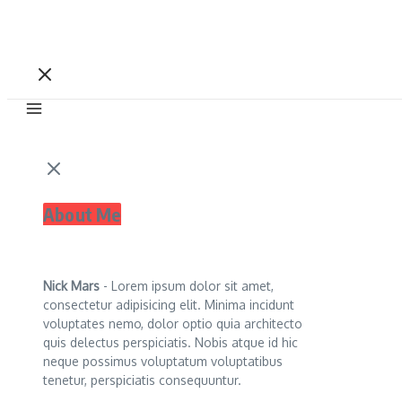
About Me
Nick Mars
- Lorem ipsum dolor sit amet,
consectetur adipisicing elit. Minima incidunt
voluptates nemo, dolor optio quia architecto
quis delectus perspiciatis. Nobis atque id hic
neque possimus voluptatum voluptatibus
tenetur, perspiciatis consequuntur.