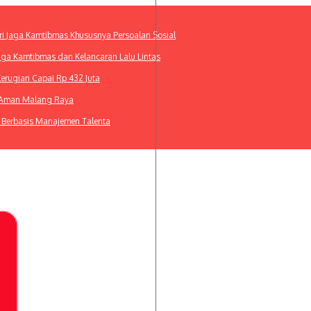
ri Jaga Kamtibmas Khususnya Persoalan Sosial
Jaga Kamtibmas dan Kelancaran Lalu Lintas
Kerugian Capai Rp 432 Juta
m Aman Malang Raya
 Berbasis Manajemen Talenta