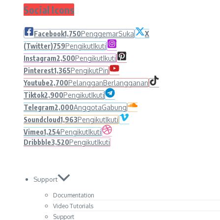
Social Icons
Facebook
1,750
Penggemar
Suka
X
(Twitter)
759
Pengikut
Ikuti
Instagram
2,500
Pengikut
Ikuti
Pinterest
1,365
Pengikut
Pin
Youtube
2,700
Pelanggan
Berlangganan
Tiktok
2,900
Pengikut
Ikuti
Telegram
2,000
Anggota
Gabung
Soundcloud
1,963
Pengikut
Ikuti
Vimeo
1,254
Pengikut
Ikuti
Dribbble
3,520
Pengikut
Ikuti
Support
Documentation
Video Tutorials
Support