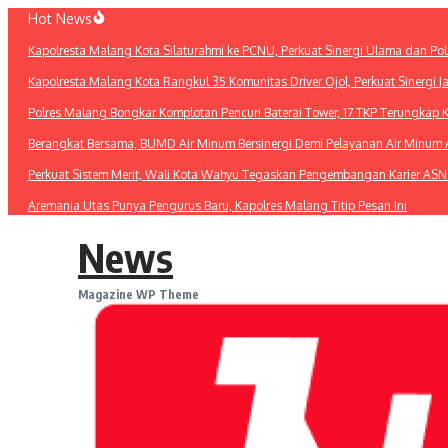
Lewati
Hot News
ke
Kapolresta Malang Kota Silaturahmi ke PCNU, Perkuat Sinergi Ulama dan Pol
konten
Kapolresta Malang Kota Rangkul 35 Komunitas Driver Ojol, Perkuat Sinergi 
Polres Malang Bongkar Komplotan Pencuri Baterai Tower, 17 TKP Terungkap 
Berangkat Bersama, BUMD Air Minum Bersinergi Demi Pelayanan Air Minu
Perkuat Sistem Merit, Wali Kota Wahyu Tegaskan Pengembangan Karier ASN
Aremania Utas Punya Pengurus Baru, Kapolres Malang Titip Pesan Ini
News
Magazine WP Theme