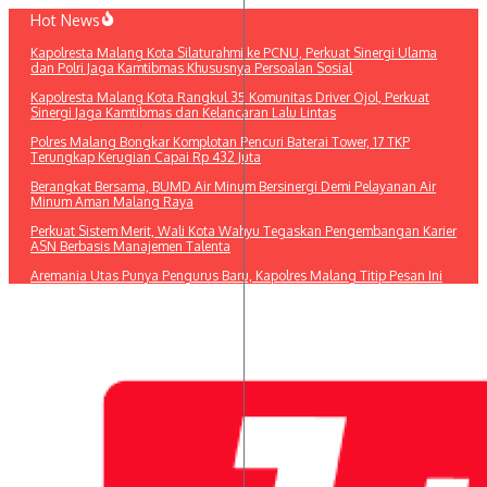
Lewati
Hot News
ke
Kapolresta Malang Kota Silaturahmi ke PCNU, Perkuat Sinergi Ulama
konten
dan Polri Jaga Kamtibmas Khususnya Persoalan Sosial
Kapolresta Malang Kota Rangkul 35 Komunitas Driver Ojol, Perkuat
Sinergi Jaga Kamtibmas dan Kelancaran Lalu Lintas
Polres Malang Bongkar Komplotan Pencuri Baterai Tower, 17 TKP
Terungkap Kerugian Capai Rp 432 Juta
Berangkat Bersama, BUMD Air Minum Bersinergi Demi Pelayanan Air
Minum Aman Malang Raya
Perkuat Sistem Merit, Wali Kota Wahyu Tegaskan Pengembangan Karier
ASN Berbasis Manajemen Talenta
Aremania Utas Punya Pengurus Baru, Kapolres Malang Titip Pesan Ini