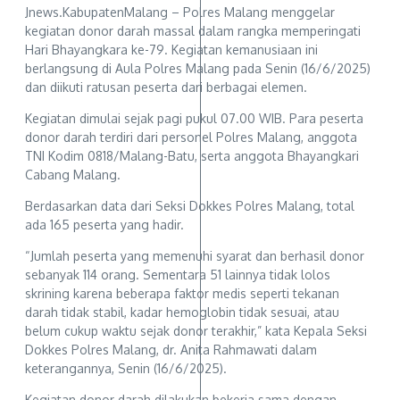
Jnews.KabupatenMalang – Polres Malang menggelar
kegiatan donor darah massal dalam rangka memperingati
Hari Bhayangkara ke-79. Kegiatan kemanusiaan ini
berlangsung di Aula Polres Malang pada Senin (16/6/2025)
dan diikuti ratusan peserta dari berbagai elemen.
Kegiatan dimulai sejak pagi pukul 07.00 WIB. Para peserta
donor darah terdiri dari personel Polres Malang, anggota
TNI Kodim 0818/Malang-Batu, serta anggota Bhayangkari
Cabang Malang.
Berdasarkan data dari Seksi Dokkes Polres Malang, total
ada 165 peserta yang hadir.
“Jumlah peserta yang memenuhi syarat dan berhasil donor
sebanyak 114 orang. Sementara 51 lainnya tidak lolos
skrining karena beberapa faktor medis seperti tekanan
darah tidak stabil, kadar hemoglobin tidak sesuai, atau
belum cukup waktu sejak donor terakhir,” kata Kepala Seksi
Dokkes Polres Malang, dr. Anita Rahmawati dalam
keterangannya, Senin (16/6/2025).
Kegiatan donor darah dilakukan bekerja sama dengan