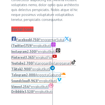
voluptates nemo, dolor optio quia architecto
quis delectus perspiciatis. Nobis atque id hic
neque possimus voluptatum voluptatibus
tenetur, perspiciatis consequuntur.
Social Icons
Facebook
1,750
Penggemar
Suka
X
(Twitter)
759
Pengikut
Ikuti
Instagram
2,500
Pengikut
Ikuti
Pinterest
1,365
Pengikut
Pin
Youtube
2,700
Pelanggan
Berlangganan
Tiktok
2,900
Pengikut
Ikuti
Telegram
2,000
Anggota
Gabung
Soundcloud
1,963
Pengikut
Ikuti
Vimeo
1,254
Pengikut
Ikuti
Dribbble
3,520
Pengikut
Ikuti