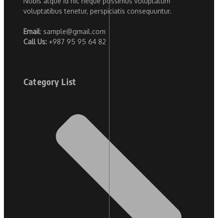
Nobis atque id hic neque possimus voluptatum
voluptatibus tenetur, perspiciatis consequuntur.
Email
: sample@gmail.com
Call Us:
+987 95 95 64 82
Category List