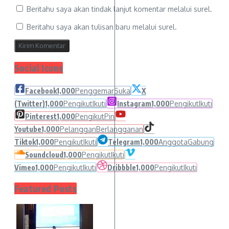
Beritahu saya akan tindak lanjut komentar melalui surel.
Beritahu saya akan tulisan baru melalui surel.
Social Icons
Facebook
1,000
Penggemar
Suka
X
(Twitter)
1,000
Pengikut
Ikuti
Instagram
1,000
Pengikut
Ikuti
Pinterest
1,000
Pengikut
Pin
Youtube
1,000
Pelanggan
Berlangganan
Tiktok
1,000
Pengikut
Ikuti
Telegram
1,000
Anggota
Gabung
Soundcloud
1,000
Pengikut
Ikuti
Vimeo
1,000
Pengikut
Ikuti
Dribbble
1,000
Pengikut
Ikuti
Featured Posts