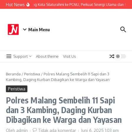
Lewati ke konten
Hot News
Kapolresta Malang Kota Silaturahmi ke PCNU, Perkuat Sinergi Ulama dan Polri
Main Menu
Support
About theme
Visit Us
Beranda
/
Peristiwa
/
Polres Malang Sembelih 11 Sapi dan 3
Kambing, Daging Kurban Dibagikan ke Warga dan Yayasan
Peristiwa
Polres Malang Sembelih 11 Sapi
dan 3 Kambing, Daging Kurban
Dibagikan ke Warga dan Yayasan
Oleh
admin
Tidak ada komentar
Juni 6, 2025
1:03 pm