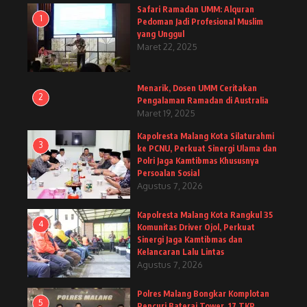
Safari Ramadan UMM: Alquran
1
Pedoman Jadi Profesional Muslim
yang Unggul
Maret 22, 2025
Menarik, Dosen UMM Ceritakan
2
Pengalaman Ramadan di Australia
Maret 19, 2025
Kapolresta Malang Kota Silaturahmi
3
ke PCNU, Perkuat Sinergi Ulama dan
Polri Jaga Kamtibmas Khususnya
Persoalan Sosial
Agustus 7, 2026
Kapolresta Malang Kota Rangkul 35
4
Komunitas Driver Ojol, Perkuat
Sinergi Jaga Kamtibmas dan
Kelancaran Lalu Lintas
Agustus 7, 2026
Polres Malang Bongkar Komplotan
5
Pencuri Baterai Tower, 17 TKP