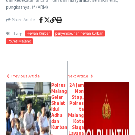
dan kedekatan antara Polri dan masyarakat semakin erat,”
pungkasnya. (*/ARM)
Share Article
Tag:
Hewan Kurban
penyembelihan hewan kurban
Polres Malang
Previous Article
Next Article
Polres
24 Jam
Malang
Non
Gelar
Stop,
Shalat
Polres
Idul
ta
Adha
Malang
dan
Kota
Kurban
Siaga
,
Layana