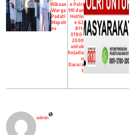
Ribuan
n Polri
Warga
110 dan
Padati
Hotlin
Mapolr
e 62
es
811-
3780-
2000
untuk
Kejadia
n
Darura
t
admin