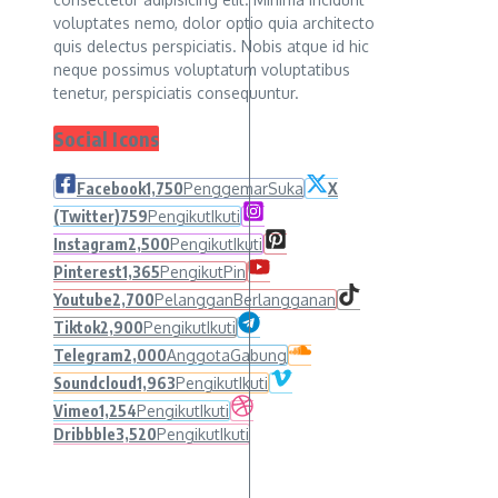
voluptates nemo, dolor optio quia architecto
quis delectus perspiciatis. Nobis atque id hic
neque possimus voluptatum voluptatibus
tenetur, perspiciatis consequuntur.
Social Icons
Facebook
1,750
Penggemar
Suka
X
(Twitter)
759
Pengikut
Ikuti
Instagram
2,500
Pengikut
Ikuti
Pinterest
1,365
Pengikut
Pin
Youtube
2,700
Pelanggan
Berlangganan
Tiktok
2,900
Pengikut
Ikuti
Telegram
2,000
Anggota
Gabung
Soundcloud
1,963
Pengikut
Ikuti
Vimeo
1,254
Pengikut
Ikuti
Dribbble
3,520
Pengikut
Ikuti