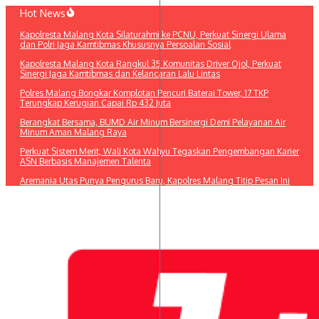
Lewati
Hot News
ke
Kapolresta Malang Kota Silaturahmi ke PCNU, Perkuat Sinergi Ulama
konten
dan Polri Jaga Kamtibmas Khususnya Persoalan Sosial
Kapolresta Malang Kota Rangkul 35 Komunitas Driver Ojol, Perkuat
Sinergi Jaga Kamtibmas dan Kelancaran Lalu Lintas
Polres Malang Bongkar Komplotan Pencuri Baterai Tower, 17 TKP
Terungkap Kerugian Capai Rp 432 Juta
Berangkat Bersama, BUMD Air Minum Bersinergi Demi Pelayanan Air
Minum Aman Malang Raya
Perkuat Sistem Merit, Wali Kota Wahyu Tegaskan Pengembangan Karier
ASN Berbasis Manajemen Talenta
Aremania Utas Punya Pengurus Baru, Kapolres Malang Titip Pesan Ini