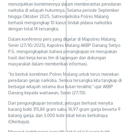
menunjukkan komitmennya dalam memberantas peredaran
narkoba di wilayah hukumnya. Selama periode September
hingga Oktober 2025, Satresnarkoba Polres Malang
berhasil mengungkap 10 kasus tindak pidana narkotika
dengan total 14 tersangka.
Dalam konferensi pers yang digelar di Mapolres Malang,
Senin (27/10/2025), Kapolres Malang AKBP Danang Setiyo
P.S. mengungkapkan bahwa penangkapan ini merupakan
hasil dari kerja keras tim di lapangan dan dukungan
masyarakat dalam memberikan informasi.
“Ini bentuk komitmen Polres Malang untuk terus menekan
peredaran gelap narkoba. Semua tersangka kita tangkap di
berbagai wilayah selama dua bulan terakhir,” ujar AKBP
Danang kepada wartawan, Senin (27/10).
Dari pengungkapan tersebut, petugas berhasil menyita
barang bukti 315,84 gram sabu, 16,97 gram ganja beserta 9
batang ganja, dan 3.000 butir obat keras berbahaya
(Okerbaya).
Menurut perhitungan penyidik, total nilai barang bukti