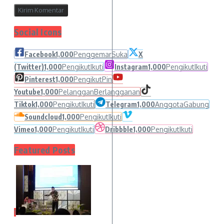
Social Icons
Facebook
1,000
Penggemar
Suka
X
(Twitter)
1,000
Pengikut
Ikuti
Instagram
1,000
Pengikut
Ikuti
Pinterest
1,000
Pengikut
Pin
Youtube
1,000
Pelanggan
Berlangganan
Tiktok
1,000
Pengikut
Ikuti
Telegram
1,000
Anggota
Gabung
Soundcloud
1,000
Pengikut
Ikuti
Vimeo
1,000
Pengikut
Ikuti
Dribbble
1,000
Pengikut
Ikuti
Featured Posts
1