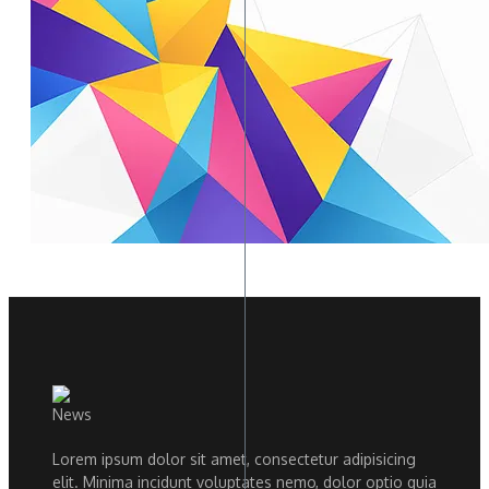
Lorem ipsum dolor sit amet, consectetur adipisicing
elit. Minima incidunt voluptates nemo, dolor optio quia