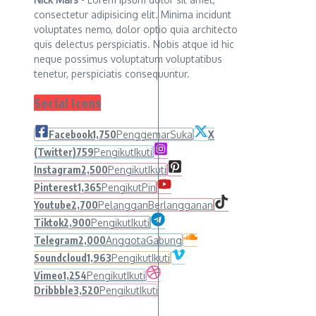
consectetur adipisicing elit. Minima incidunt
voluptates nemo, dolor optio quia architecto
quis delectus perspiciatis. Nobis atque id hic
neque possimus voluptatum voluptatibus
tenetur, perspiciatis consequuntur.
Social Icons
Facebook
1,750
Penggemar
Suka
X
(Twitter)
759
Pengikut
Ikuti
Instagram
2,500
Pengikut
Ikuti
Pinterest
1,365
Pengikut
Pin
Youtube
2,700
Pelanggan
Berlangganan
Tiktok
2,900
Pengikut
Ikuti
Telegram
2,000
Anggota
Gabung
Soundcloud
1,963
Pengikut
Ikuti
Vimeo
1,254
Pengikut
Ikuti
Dribbble
3,520
Pengikut
Ikuti