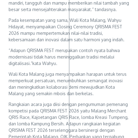
mandiri, tangguh dan mampu memberikan nilai tambah yang
besar serta mensejahterakan masyarakat.” tandasnya.
Pada kesempatan yang sama, Wali Kota Malang, Wahyu
Hidayat, menyampaikan Closing Ceremony QRISMA FEST
2026 mampu mempertemukan nilai-nilai tradisi,
kebersamaan dan inovasi dalam satu harmoni yang indah.
“Adapun QRISMA FEST merupakan contoh nyata bahwa
modernisasi tidak harus meninggalkan tradisi melalui
digitalisasi.”kata Wahyu.
Wali Kota Malang juga menyampaikan harapan untuk terus
memperkuat persatuan, menumbuhkan semangat inovasi
dan meningkatkan kolaborasi demi mewujudkan Kota
Malang yang semakin mbois dan berkelas.
Rangkaian acara juga diisi dengan pengumuman pemenang
kompetisi pada QRISMA FEST 2026 yaitu Malang Merchant
QRIS Race, Kajoetangan QRIS Race, lomba Kreasi Tumpeng,
dan lomba Kampung Bersih. Adapun rangkaian kegiatan
QRISMA FEST 2026 terselenggara bersinergi dengan
Pemerintah Kota Malang, OJK, Perbankan yang tergabung