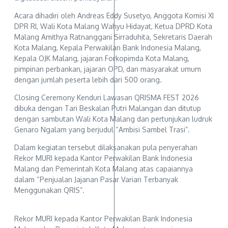
Acara dihadiri oleh Andreas Eddy Susetyo, Anggota Komisi XI
DPR RI, Wali Kota Malang Wahyu Hidayat, Ketua DPRD Kota
Malang Amithya Ratnanggani Sirraduhita, Sekretaris Daerah
Kota Malang, Kepala Perwakilan Bank Indonesia Malang,
Kepala OJK Malang, jajaran Forkopimda Kota Malang,
pimpinan perbankan, jajaran OPD, dan masyarakat umum
dengan jumlah peserta lebih dari 500 orang.
Closing Ceremony Kenduri Lawasan QRISMA FEST 2026
dibuka dengan Tari Beskalan Putri Malangan dan ditutup
dengan sambutan Wali Kota Malang dan pertunjukan ludruk
Genaro Ngalam yang berjudul “Ambisi Sambel Trasi”.
Dalam kegiatan tersebut dilaksanakan pula penyerahan
Rekor MURI kepada Kantor Perwakilan Bank Indonesia
Malang dan Pemerintah Kota Malang atas capaiannya
dalam “Penjualan Jajanan Pasar Varian Terbanyak
Menggunakan QRIS”.
Rekor MURI kepada Kantor Perwakilan Bank Indonesia