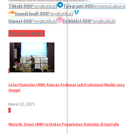
Tiktok
1,000
Pengikut
Ikuti
Telegram
1,000
Anggota
Gabung
Soundcloud
1,000
Pengikut
Ikuti
Vimeo
1,000
Pengikut
Ikuti
Dribbble
1,000
Pengikut
Ikuti
Featured Posts
1
Safari Ramadan UMM: Alquran Pedoman Jadi Profesional Muslim yang
Unggul
Maret 22, 2025
2
Menarik, Dosen UMM Ceritakan Pengalaman Ramadan di Australia