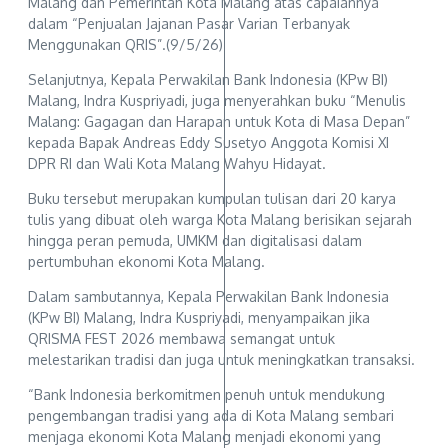
Malang dan Pemerintah Kota Malang atas capaiannya
dalam “Penjualan Jajanan Pasar Varian Terbanyak
Menggunakan QRIS”.(9/5/26)
Selanjutnya, Kepala Perwakilan Bank Indonesia (KPw BI)
Malang, Indra Kuspriyadi, juga menyerahkan buku “Menulis
Malang: Gagagan dan Harapan untuk Kota di Masa Depan”
kepada Bapak Andreas Eddy Susetyo Anggota Komisi XI
DPR RI dan Wali Kota Malang Wahyu Hidayat.
Buku tersebut merupakan kumpulan tulisan dari 20 karya
tulis yang dibuat oleh warga Kota Malang berisikan sejarah
hingga peran pemuda, UMKM dan digitalisasi dalam
pertumbuhan ekonomi Kota Malang.
Dalam sambutannya, Kepala Perwakilan Bank Indonesia
(KPw BI) Malang, Indra Kuspriyadi, menyampaikan jika
QRISMA FEST 2026 membawa semangat untuk
melestarikan tradisi dan juga untuk meningkatkan transaksi.
“Bank Indonesia berkomitmen penuh untuk mendukung
pengembangan tradisi yang ada di Kota Malang sembari
menjaga ekonomi Kota Malang menjadi ekonomi yang