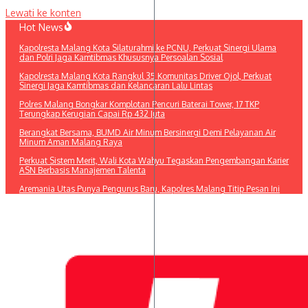
Lewati ke konten
Hot News
Kapolresta Malang Kota Silaturahmi ke PCNU, Perkuat Sinergi Ulama
dan Polri Jaga Kamtibmas Khususnya Persoalan Sosial
Kapolresta Malang Kota Rangkul 35 Komunitas Driver Ojol, Perkuat
Sinergi Jaga Kamtibmas dan Kelancaran Lalu Lintas
Polres Malang Bongkar Komplotan Pencuri Baterai Tower, 17 TKP
Terungkap Kerugian Capai Rp 432 Juta
Berangkat Bersama, BUMD Air Minum Bersinergi Demi Pelayanan Air
Minum Aman Malang Raya
Perkuat Sistem Merit, Wali Kota Wahyu Tegaskan Pengembangan Karier
ASN Berbasis Manajemen Talenta
Aremania Utas Punya Pengurus Baru, Kapolres Malang Titip Pesan Ini