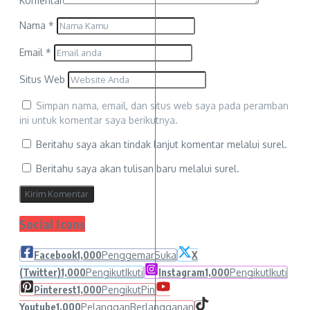
Komentar
Nama
*
Email
*
Situs Web
Simpan nama, email, dan situs web saya pada peramban
ini untuk komentar saya berikutnya.
Beritahu saya akan tindak lanjut komentar melalui surel.
Beritahu saya akan tulisan baru melalui surel.
Social Icons
Facebook
1,000
Penggemar
Suka
X
(Twitter)
1,000
Pengikut
Ikuti
Instagram
1,000
Pengikut
Ikuti
Pinterest
1,000
Pengikut
Pin
Youtube
1,000
Pelanggan
Berlangganan