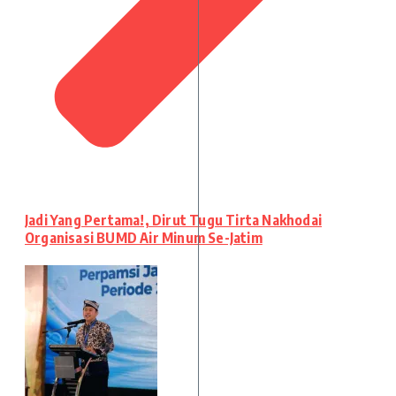
Jadi Yang Pertama!, Dirut Tugu Tirta Nakhodai
Organisasi BUMD Air Minum Se-Jatim